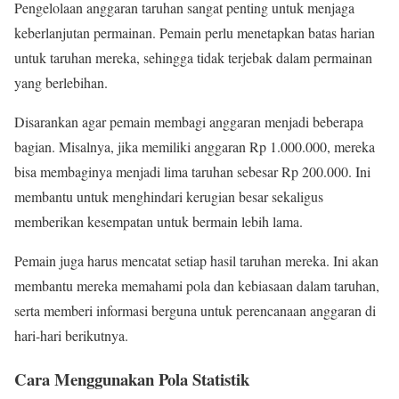
Pengelolaan anggaran taruhan sangat penting untuk menjaga
keberlanjutan permainan. Pemain perlu menetapkan batas harian
untuk taruhan mereka, sehingga tidak terjebak dalam permainan
yang berlebihan.
Disarankan agar pemain membagi anggaran menjadi beberapa
bagian. Misalnya, jika memiliki anggaran Rp 1.000.000, mereka
bisa membaginya menjadi lima taruhan sebesar Rp 200.000. Ini
membantu untuk menghindari kerugian besar sekaligus
memberikan kesempatan untuk bermain lebih lama.
Pemain juga harus mencatat setiap hasil taruhan mereka. Ini akan
membantu mereka memahami pola dan kebiasaan dalam taruhan,
serta memberi informasi berguna untuk perencanaan anggaran di
hari-hari berikutnya.
Cara Menggunakan Pola Statistik