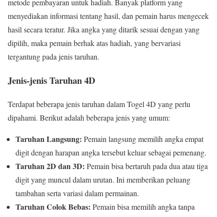
metode pembayaran untuk hadiah. Banyak platform yang
menyediakan informasi tentang hasil, dan pemain harus mengecek
hasil secara teratur. Jika angka yang ditarik sesuai dengan yang
dipilih, maka pemain berhak atas hadiah, yang bervariasi
tergantung pada jenis taruhan.
Jenis-jenis Taruhan 4D
Terdapat beberapa jenis taruhan dalam Togel 4D yang perlu
dipahami. Berikut adalah beberapa jenis yang umum:
Taruhan Langsung:
Pemain langsung memilih angka empat
digit dengan harapan angka tersebut keluar sebagai pemenang.
Taruhan 2D dan 3D:
Pemain bisa bertaruh pada dua atau tiga
digit yang muncul dalam urutan. Ini memberikan peluang
tambahan serta variasi dalam permainan.
Taruhan Colok Bebas:
Pemain bisa memilih angka tanpa