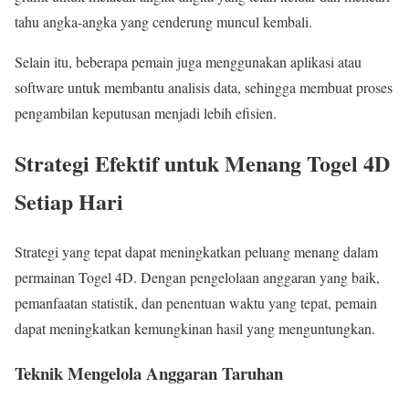
tahu angka-angka yang cenderung muncul kembali.
Selain itu, beberapa pemain juga menggunakan aplikasi atau
software untuk membantu analisis data, sehingga membuat proses
pengambilan keputusan menjadi lebih efisien.
Strategi Efektif untuk Menang Togel 4D
Setiap Hari
Strategi yang tepat dapat meningkatkan peluang menang dalam
permainan Togel 4D. Dengan pengelolaan anggaran yang baik,
pemanfaatan statistik, dan penentuan waktu yang tepat, pemain
dapat meningkatkan kemungkinan hasil yang menguntungkan.
Teknik Mengelola Anggaran Taruhan