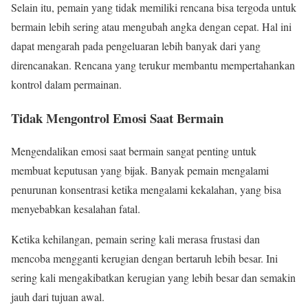
Selain itu, pemain yang tidak memiliki rencana bisa tergoda untuk
bermain lebih sering atau mengubah angka dengan cepat. Hal ini
dapat mengarah pada pengeluaran lebih banyak dari yang
direncanakan. Rencana yang terukur membantu mempertahankan
kontrol dalam permainan.
Tidak Mengontrol Emosi Saat Bermain
Mengendalikan emosi saat bermain sangat penting untuk
membuat keputusan yang bijak. Banyak pemain mengalami
penurunan konsentrasi ketika mengalami kekalahan, yang bisa
menyebabkan kesalahan fatal.
Ketika kehilangan, pemain sering kali merasa frustasi dan
mencoba mengganti kerugian dengan bertaruh lebih besar. Ini
sering kali mengakibatkan kerugian yang lebih besar dan semakin
jauh dari tujuan awal.