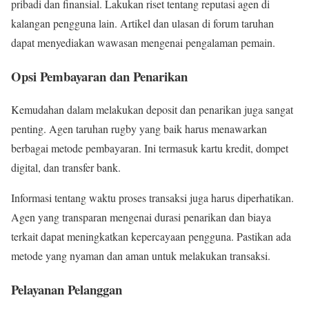
pribadi dan finansial. Lakukan riset tentang reputasi agen di
kalangan pengguna lain. Artikel dan ulasan di forum taruhan
dapat menyediakan wawasan mengenai pengalaman pemain.
Opsi Pembayaran dan Penarikan
Kemudahan dalam melakukan deposit dan penarikan juga sangat
penting. Agen taruhan rugby yang baik harus menawarkan
berbagai metode pembayaran. Ini termasuk kartu kredit, dompet
digital, dan transfer bank.
Informasi tentang waktu proses transaksi juga harus diperhatikan.
Agen yang transparan mengenai durasi penarikan dan biaya
terkait dapat meningkatkan kepercayaan pengguna. Pastikan ada
metode yang nyaman dan aman untuk melakukan transaksi.
Pelayanan Pelanggan