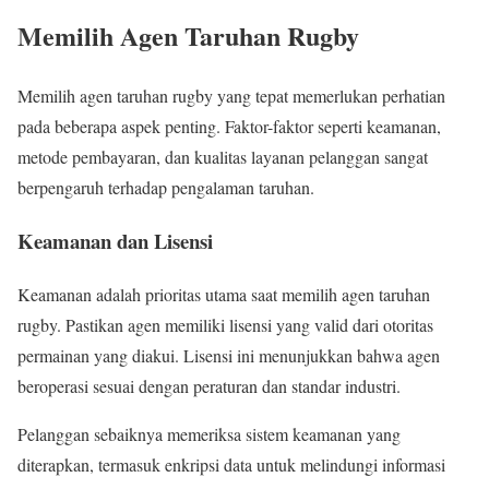
Memilih Agen Taruhan Rugby
Memilih agen taruhan rugby yang tepat memerlukan perhatian
pada beberapa aspek penting. Faktor-faktor seperti keamanan,
metode pembayaran, dan kualitas layanan pelanggan sangat
berpengaruh terhadap pengalaman taruhan.
Keamanan dan Lisensi
Keamanan adalah prioritas utama saat memilih agen taruhan
rugby. Pastikan agen memiliki lisensi yang valid dari otoritas
permainan yang diakui. Lisensi ini menunjukkan bahwa agen
beroperasi sesuai dengan peraturan dan standar industri.
Pelanggan sebaiknya memeriksa sistem keamanan yang
diterapkan, termasuk enkripsi data untuk melindungi informasi