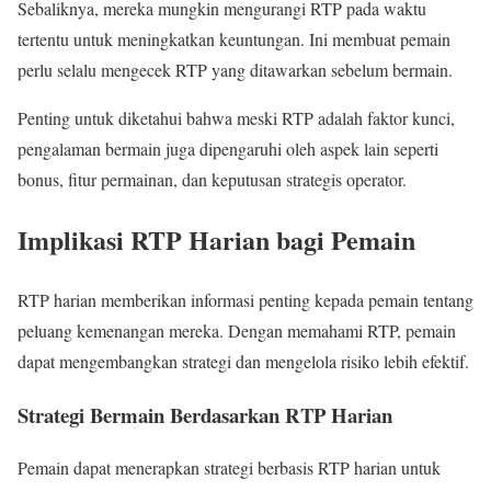
Sebaliknya, mereka mungkin mengurangi RTP pada waktu
tertentu untuk meningkatkan keuntungan. Ini membuat pemain
perlu selalu mengecek RTP yang ditawarkan sebelum bermain.
Penting untuk diketahui bahwa meski RTP adalah faktor kunci,
pengalaman bermain juga dipengaruhi oleh aspek lain seperti
bonus, fitur permainan, dan keputusan strategis operator.
Implikasi RTP Harian bagi Pemain
RTP harian memberikan informasi penting kepada pemain tentang
peluang kemenangan mereka. Dengan memahami RTP, pemain
dapat mengembangkan strategi dan mengelola risiko lebih efektif.
Strategi Bermain Berdasarkan RTP Harian
Pemain dapat menerapkan strategi berbasis RTP harian untuk