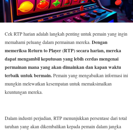
Cek RTP harian adalah langkah penting untuk pemain yang ingin
Dengan
memahami peluang dalam permainan mereka.
memeriksa Return to Player (RTP) secara harian, mereka
dapat mengambil keputusan yang lebih cerdas mengenai
permainan mana yang akan dimainkan dan kapan waktu
terbaik untuk bermain.
Pemain yang mengabaikan informasi ini
mungkin melewatkan kesempatan untuk memaksimalkan
keuntungan mereka.
Dalam industri perjudian, RTP menunjukkan persentase dari total
taruhan yang akan dikembalikan kepada pemain dalam jangka