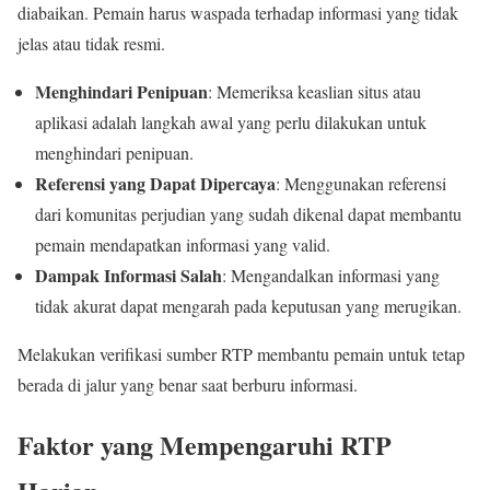
diabaikan. Pemain harus waspada terhadap informasi yang tidak
jelas atau tidak resmi.
Menghindari Penipuan
: Memeriksa keaslian situs atau
aplikasi adalah langkah awal yang perlu dilakukan untuk
menghindari penipuan.
Referensi yang Dapat Dipercaya
: Menggunakan referensi
dari komunitas perjudian yang sudah dikenal dapat membantu
pemain mendapatkan informasi yang valid.
Dampak Informasi Salah
: Mengandalkan informasi yang
tidak akurat dapat mengarah pada keputusan yang merugikan.
Melakukan verifikasi sumber RTP membantu pemain untuk tetap
berada di jalur yang benar saat berburu informasi.
Faktor yang Mempengaruhi RTP