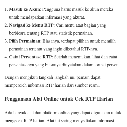
Masuk ke Akun
: Pengguna harus masuk ke akun mereka
untuk mendapatkan informasi yang akurat.
Navigasi ke Menu RTP
: Cari menu atau bagian yang
berbicara tentang RTP atau statistik permainan.
Pilih Permainan
: Biasanya, terdapat pilihan untuk memilih
permainan tertentu yang ingin diketahui RTP-nya.
Catat Persentase RTP
: Setelah menemukan, lihat dan catat
persentasenya yang biasanya dinyatakan dalam format persen.
Dengan mengikuti langkah-langkah ini, pemain dapat
memperoleh informasi RTP harian dari sumber resmi.
Penggunaan Alat Online untuk Cek RTP Harian
Ada banyak alat dan platform online yang dapat digunakan untuk
mengecek RTP harian. Alat ini sering menyediakan informasi