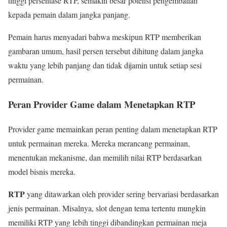
tinggi persentase RTP, semakin besar potensi pengembalian
kepada pemain dalam jangka panjang.
Pemain harus menyadari bahwa meskipun RTP memberikan
gambaran umum, hasil persen tersebut dihitung dalam jangka
waktu yang lebih panjang dan tidak dijamin untuk setiap sesi
permainan.
Peran Provider Game dalam Menetapkan RTP
Provider game memainkan peran penting dalam menetapkan RTP
untuk permainan mereka. Mereka merancang permainan,
menentukan mekanisme, dan memilih nilai RTP berdasarkan
model bisnis mereka.
RTP
yang ditawarkan oleh provider sering bervariasi berdasarkan
jenis permainan. Misalnya, slot dengan tema tertentu mungkin
memiliki RTP yang lebih tinggi dibandingkan permainan meja