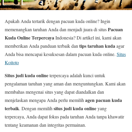
Apakah Anda tertarik dengan pacuan kuda online? Ingin
Pacuan
memenangkan taruhan Anda dan menjadi juara di situs
Kuda Online Terpercaya
Indonesia? Di artikel ini, kami akan
tips taruhan kuda
memberikan Anda panduan terbaik dan
agar
Anda bisa mencapai kesuksesan dalam pacuan kuda online.
Situs
Koitoto
Situs judi kuda online
terpercaya adalah kunci untuk
pengalaman taruhan yang aman dan menguntungkan. Kami akan
membahas mengenai situs yang dapat diandalkan dan
agen pacuan kuda
menjelaskan mengapa Anda perlu memilih
terbaik
situs judi kuda online
. Dengan memilih
yang
terpercaya, Anda dapat fokus pada taruhan Anda tanpa khawatir
tentang keamanan dan integritas permainan.