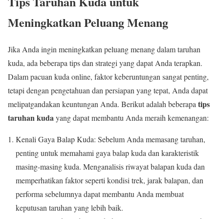
Tips Taruhan Kuda untuk
Meningkatkan Peluang Menang
Jika Anda ingin meningkatkan peluang menang dalam taruhan
kuda, ada beberapa tips dan strategi yang dapat Anda terapkan.
Dalam pacuan kuda online, faktor keberuntungan sangat penting,
tetapi dengan pengetahuan dan persiapan yang tepat, Anda dapat
tips
melipatgandakan keuntungan Anda. Berikut adalah beberapa
taruhan kuda
yang dapat membantu Anda meraih kemenangan:
Kenali Gaya Balap Kuda: Sebelum Anda memasang taruhan,
penting untuk memahami gaya balap kuda dan karakteristik
masing-masing kuda. Menganalisis riwayat balapan kuda dan
memperhatikan faktor seperti kondisi trek, jarak balapan, dan
performa sebelumnya dapat membantu Anda membuat
keputusan taruhan yang lebih baik.