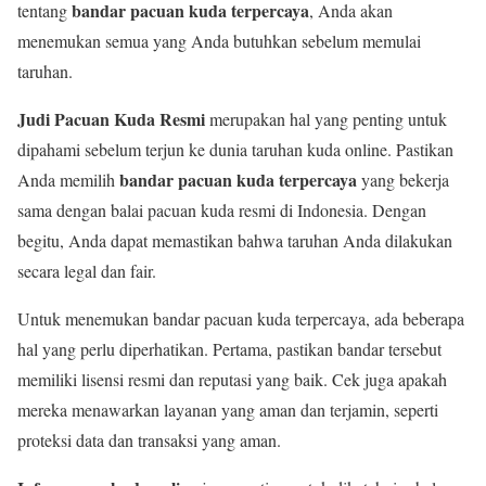
bandar pacuan kuda terpercaya
tentang
, Anda akan
menemukan semua yang Anda butuhkan sebelum memulai
taruhan.
Judi Pacuan Kuda Resmi
merupakan hal yang penting untuk
dipahami sebelum terjun ke dunia taruhan kuda online. Pastikan
bandar pacuan kuda terpercaya
Anda memilih
yang bekerja
sama dengan balai pacuan kuda resmi di Indonesia. Dengan
begitu, Anda dapat memastikan bahwa taruhan Anda dilakukan
secara legal dan fair.
Untuk menemukan bandar pacuan kuda terpercaya, ada beberapa
hal yang perlu diperhatikan. Pertama, pastikan bandar tersebut
memiliki lisensi resmi dan reputasi yang baik. Cek juga apakah
mereka menawarkan layanan yang aman dan terjamin, seperti
proteksi data dan transaksi yang aman.