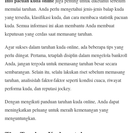
Info pacuan kuda online
juga penting untuk diketahui sebelum
memulai taruhan. Anda perlu mengetahui jenis-jenis balap kuda
yang tersedia, klasifikasi kuda, dan cara membaca statistik pacuan
kuda. Semua informasi ini akan membantu Anda membuat
keputusan yang cerdas saat memasang taruhan.
Agar sukses dalam taruhan kuda online, ada beberapa tips yang
perlu diingat. Pertama, tetaplah disiplin dalam mengelola bankroll
Anda, jangan tergoda untuk memasang taruhan besar secara
sembarangan. Selain itu, selalu lakukan riset sebelum memasang
taruhan, analisislah faktor-faktor seperti kondisi cuaca, riwayat
performa kuda, dan reputasi jockey.
Dengan mengikuti panduan taruhan kuda online, Anda dapat
meningkatkan peluang untuk meraih kemenangan yang
menguntungkan.