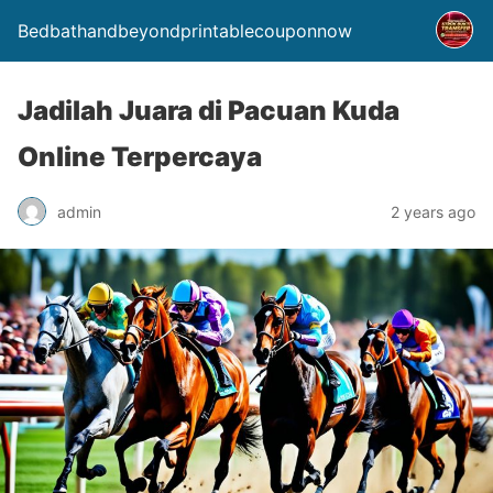
Bedbathandbeyondprintablecouponnow
Jadilah Juara di Pacuan Kuda
Online Terpercaya
admin
2 years ago