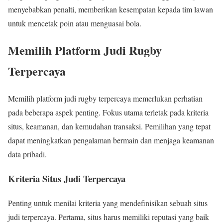
menyebabkan penalti, memberikan kesempatan kepada tim lawan
untuk mencetak poin atau menguasai bola.
Memilih Platform Judi Rugby
Terpercaya
Memilih platform judi rugby terpercaya memerlukan perhatian
pada beberapa aspek penting. Fokus utama terletak pada kriteria
situs, keamanan, dan kemudahan transaksi. Pemilihan yang tepat
dapat meningkatkan pengalaman bermain dan menjaga keamanan
data pribadi.
Kriteria Situs Judi Terpercaya
Penting untuk menilai kriteria yang mendefinisikan sebuah situs
judi terpercaya. Pertama, situs harus memiliki reputasi yang baik