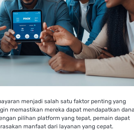
ayaran menjadi salah satu faktor penting yang
ngin memastikan mereka dapat mendapatkan dan
gan pilihan platform yang tepat, pemain dapat
rasakan manfaat dari layanan yang cepat.