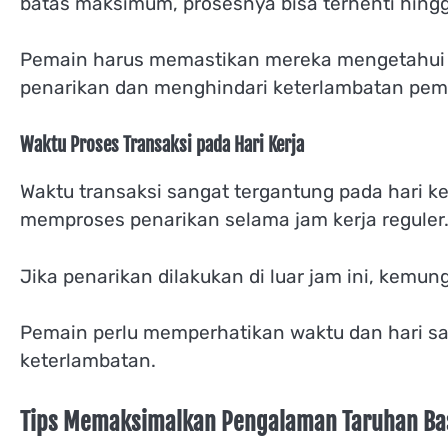
batas maksimum, prosesnya bisa terhenti hingga 
Pemain harus memastikan mereka mengetahui 
penarikan dan menghindari keterlambatan pem
Waktu Proses Transaksi pada Hari Kerja
Waktu transaksi sangat tergantung pada hari k
memproses penarikan selama jam kerja reguler
Jika penarikan dilakukan di luar jam ini, kemun
Pemain perlu memperhatikan waktu dan hari sa
keterlambatan.
Tips Memaksimalkan Pengalaman Taruhan Ba