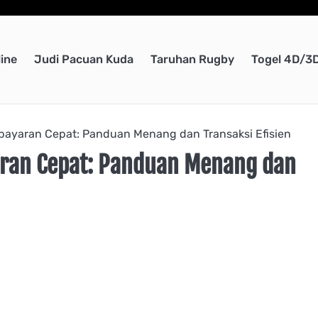
ine
Judi Pacuan Kuda
Taruhan Rugby
Togel 4D/3
ayaran Cepat: Panduan Menang dan Transaksi Efisien
ran Cepat: Panduan Menang dan