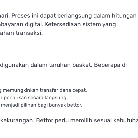
ari. Proses ini dapat berlangsung dalam hitungan
ayaran digital. Ketersediaan sistem yang
han transaksi.
digunakan dalam taruhan basket. Beberapa di
ng memungkinkan transfer dana cepat.
n penarikan secara langsung.
 menjadi pilihan bagi banyak bettor.
kekurangan. Bettor perlu memilih sesuai kebutuh