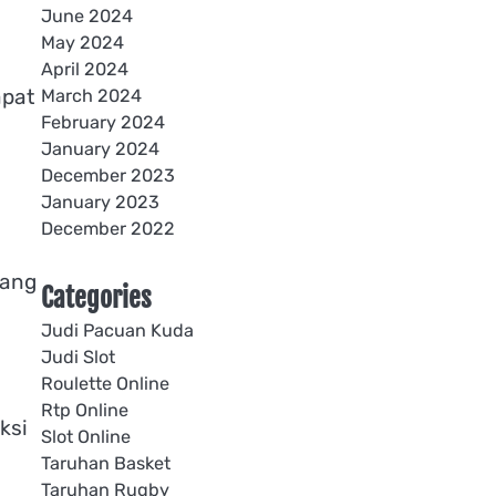
June 2024
May 2024
April 2024
apat
March 2024
February 2024
January 2024
December 2023
January 2023
December 2022
yang
Categories
Judi Pacuan Kuda
Judi Slot
Roulette Online
Rtp Online
ksi
Slot Online
Taruhan Basket
Taruhan Rugby