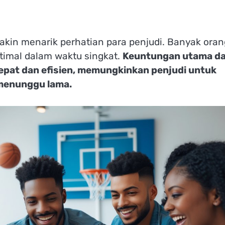
in menarik perhatian para penjudi. Banyak oran
timal dalam waktu singkat.
Keuntungan utama da
epat dan efisien, memungkinkan penjudi untuk
menunggu lama.