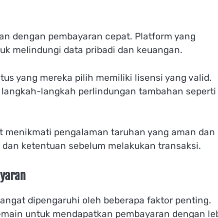
han dengan pembayaran cepat. Platform yang
uk melindungi data pribadi dan keuangan.
s yang mereka pilih memiliki lisensi yang valid.
 langkah-langkah perlindungan tambahan seperti
pat menikmati pengalaman taruhan yang aman dan
rat dan ketentuan sebelum melakukan transaksi.
yaran
ngat dipengaruhi oleh beberapa faktor penting.
pemain untuk mendapatkan pembayaran dengan le