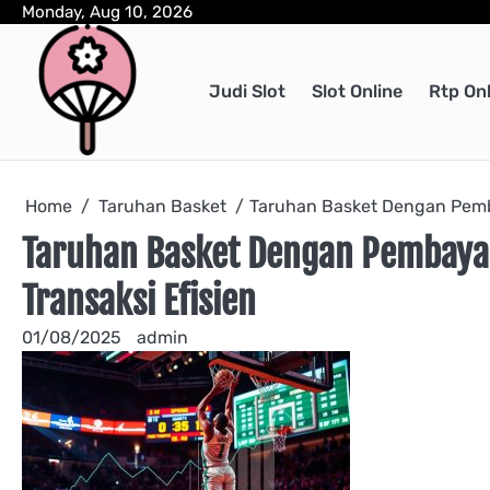
Skip
Monday, Aug 10, 2026
to
content
Judi Slot
Slot Online
Rtp Onl
Home
Taruhan Basket
Taruhan Basket Dengan Pemb
Taruhan Basket Dengan Pembaya
Transaksi Efisien
01/08/2025
admin