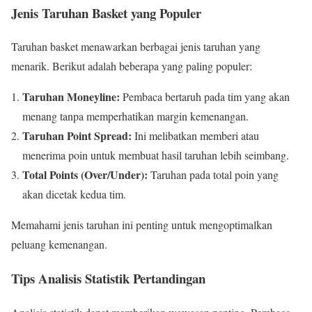
Jenis Taruhan Basket yang Populer
Taruhan basket menawarkan berbagai jenis taruhan yang
menarik. Berikut adalah beberapa yang paling populer:
Taruhan Moneyline:
Pembaca bertaruh pada tim yang akan
menang tanpa memperhatikan margin kemenangan.
Taruhan Point Spread:
Ini melibatkan memberi atau
menerima poin untuk membuat hasil taruhan lebih seimbang.
Total Points (Over/Under):
Taruhan pada total poin yang
akan dicetak kedua tim.
Memahami jenis taruhan ini penting untuk mengoptimalkan
peluang kemenangan.
Tips Analisis Statistik Pertandingan