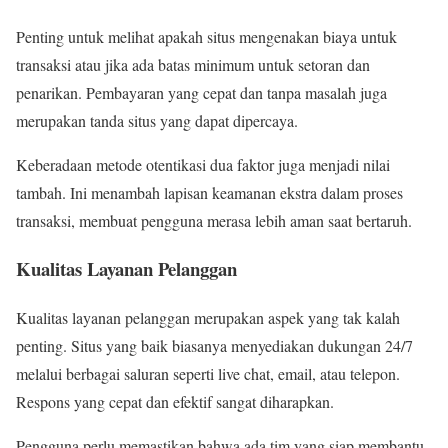
Penting untuk melihat apakah situs mengenakan biaya untuk
transaksi atau jika ada batas minimum untuk setoran dan
penarikan. Pembayaran yang cepat dan tanpa masalah juga
merupakan tanda situs yang dapat dipercaya.
Keberadaan metode otentikasi dua faktor juga menjadi nilai
tambah. Ini menambah lapisan keamanan ekstra dalam proses
transaksi, membuat pengguna merasa lebih aman saat bertaruh.
Kualitas Layanan Pelanggan
Kualitas layanan pelanggan merupakan aspek yang tak kalah
penting. Situs yang baik biasanya menyediakan dukungan 24/7
melalui berbagai saluran seperti live chat, email, atau telepon.
Respons yang cepat dan efektif sangat diharapkan.
Pengguna perlu memastikan bahwa ada tim yang siap membantu