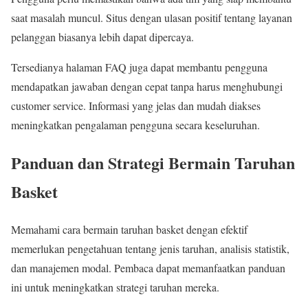
saat masalah muncul. Situs dengan ulasan positif tentang layanan
pelanggan biasanya lebih dapat dipercaya.
Tersedianya halaman FAQ juga dapat membantu pengguna
mendapatkan jawaban dengan cepat tanpa harus menghubungi
customer service. Informasi yang jelas dan mudah diakses
meningkatkan pengalaman pengguna secara keseluruhan.
Panduan dan Strategi Bermain Taruhan
Basket
Memahami cara bermain taruhan basket dengan efektif
memerlukan pengetahuan tentang jenis taruhan, analisis statistik,
dan manajemen modal. Pembaca dapat memanfaatkan panduan
ini untuk meningkatkan strategi taruhan mereka.