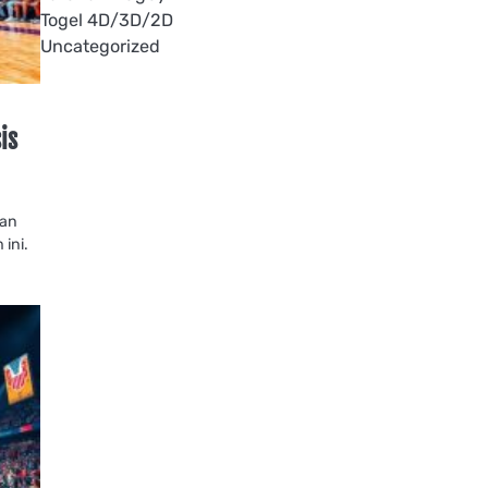
Togel 4D/3D/2D
Uncategorized
is
gan
ini.