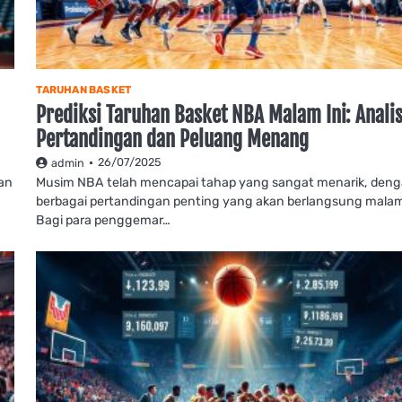
TARUHAN BASKET
Prediksi Taruhan Basket NBA Malam Ini: Analis
Pertandingan dan Peluang Menang
26/07/2025
admin
gan
Musim NBA telah mencapai tahap yang sangat menarik, den
berbagai pertandingan penting yang akan berlangsung malam 
Bagi para penggemar…