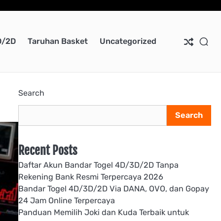
D/2D
Taruhan Basket
Uncategorized
Search
Search
Recent Posts
Daftar Akun Bandar Togel 4D/3D/2D Tanpa
Rekening Bank Resmi Terpercaya 2026
Bandar Togel 4D/3D/2D Via DANA, OVO, dan Gopay
24 Jam Online Terpercaya
Panduan Memilih Joki dan Kuda Terbaik untuk