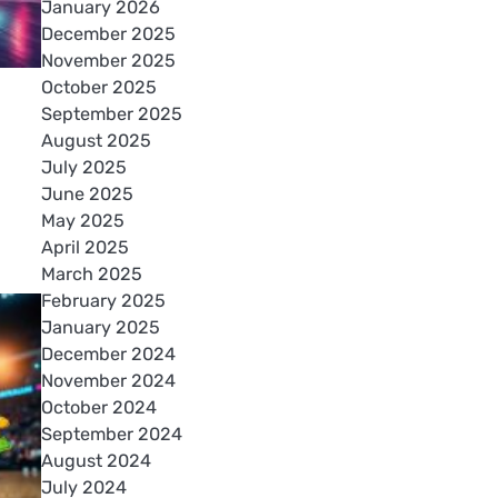
January 2026
December 2025
November 2025
October 2025
September 2025
August 2025
July 2025
June 2025
n
May 2025
April 2025
March 2025
February 2025
January 2025
December 2024
November 2024
October 2024
September 2024
August 2024
July 2024