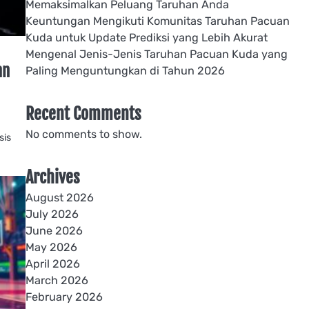
Memaksimalkan Peluang Taruhan Anda
Keuntungan Mengikuti Komunitas Taruhan Pacuan
Kuda untuk Update Prediksi yang Lebih Akurat
Mengenal Jenis-Jenis Taruhan Pacuan Kuda yang
an
Paling Menguntungkan di Tahun 2026
Recent Comments
No comments to show.
sis
Archives
August 2026
July 2026
June 2026
May 2026
April 2026
March 2026
February 2026