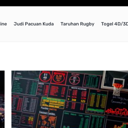
ine
Judi Pacuan Kuda
Taruhan Rugby
Togel 4D/3