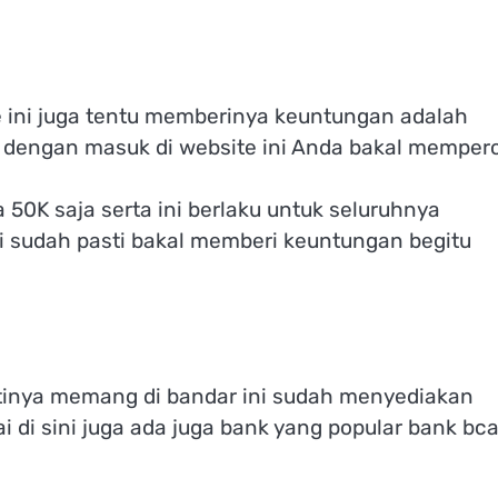
 ini juga tentu memberinya keuntungan adalah
n dengan masuk di website ini Anda bakal memper
a 50K saja serta ini berlaku untuk seluruhnya
ni sudah pasti bakal memberi keuntungan begitu
stinya memang di bandar ini sudah menyediakan
 di sini juga ada juga bank yang popular bank bca