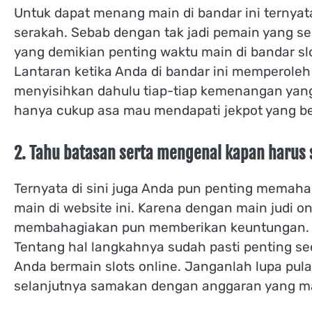
Untuk dapat menang main di bandar ini ternya
serakah. Sebab dengan tak jadi pemain yang s
yang demikian penting waktu main di bandar slo
Lantaran ketika Anda di bandar ini memperoleh
menyisihkan dahulu tiap-tiap kemenangan yang
hanya cukup asa mau mendapati jekpot yang be
2. Tahu batasan serta mengenal kapan harus 
Ternyata di sini juga Anda pun penting mema
main di website ini. Karena dengan main judi onl
membahagiakan pun memberikan keuntungan.
Tentang hal langkahnya sudah pasti penting se
Anda bermain slots online. Janganlah lupa pu
selanjutnya samakan dengan anggaran yang mau 