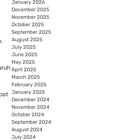
January 2026
December 2025
November 2025
October 2025
September 2025
August 2025
n
July 2025
June 2025
i
May 2025
uruh
April 2025
March 2025
February 2025
January 2025
pat
December 2024
November 2024
October 2024
September 2024
August 2024
July 2024