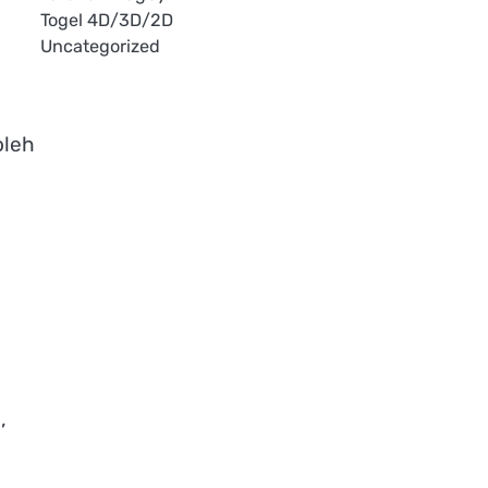
Togel 4D/3D/2D
Uncategorized
oleh
,