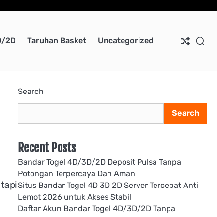
D/2D
Taruhan Basket
Uncategorized
Search
Search
Recent Posts
Bandar Togel 4D/3D/2D Deposit Pulsa Tanpa
Potongan Terpercaya Dan Aman
tapi
Situs Bandar Togel 4D 3D 2D Server Tercepat Anti
Lemot 2026 untuk Akses Stabil
Daftar Akun Bandar Togel 4D/3D/2D Tanpa