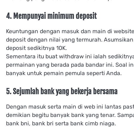
4. Mempunyai minimum deposit
Keuntungan dengan masuk dan main di website
deposit dengan nilai yang termurah. Asumsika
deposit sedikitnya 10K.
Sementara itu buat withdraw ini ialah sedikitny
permainan yang berada pada bandar ini. Soal i
banyak untuk pemain pemula seperti Anda.
5. Sejumlah bank yang bekerja bersama
Dengan masuk serta main di web ini lantas pa
demikian begitu banyak bank yang tenar. Sampai
bank bni, bank bri serta bank cimb niaga.