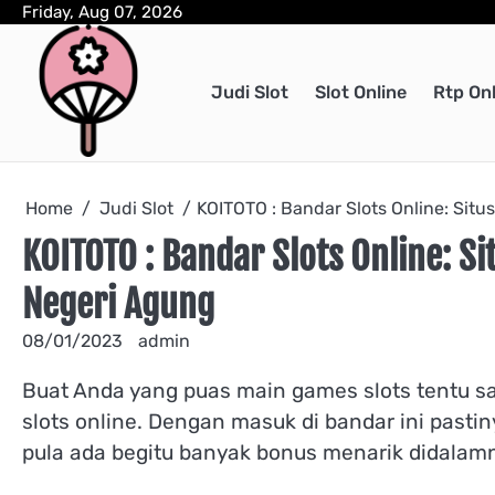
Skip
Friday, Aug 07, 2026
to
content
Judi Slot
Slot Online
Rtp Onl
Home
Judi Slot
KOITOTO : Bandar Slots Online: Situ
KOITOTO : Bandar Slots Online: Si
Negeri Agung
08/01/2023
admin
Buat Anda yang puas main games slots tentu sa
slots online. Dengan masuk di bandar ini pasti
pula ada begitu banyak bonus menarik didalam