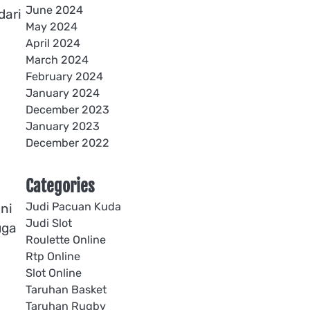
June 2024
dari
May 2024
April 2024
March 2024
February 2024
January 2024
December 2023
January 2023
December 2022
Categories
Judi Pacuan Kuda
ni
Judi Slot
uga
Roulette Online
Rtp Online
Slot Online
Taruhan Basket
Taruhan Rugby