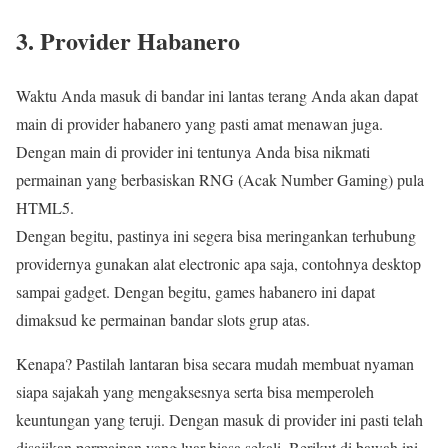
3. Provider Habanero
Waktu Anda masuk di bandar ini lantas terang Anda akan dapat
main di provider habanero yang pasti amat menawan juga.
Dengan main di provider ini tentunya Anda bisa nikmati
permainan yang berbasiskan RNG (Acak Number Gaming) pula
HTML5.
Dengan begitu, pastinya ini segera bisa meringankan terhubung
providernya gunakan alat electronic apa saja, contohnya desktop
sampai gadget. Dengan begitu, games habanero ini dapat
dimaksud ke permainan bandar slots grup atas.
Kenapa? Pastilah lantaran bisa secara mudah membuat nyaman
siapa sajakah yang mengaksesnya serta bisa memperoleh
keuntungan yang teruji. Dengan masuk di provider ini pasti telah
disajikan permainan yang luar biasa sekali. Berikut di bawah ini