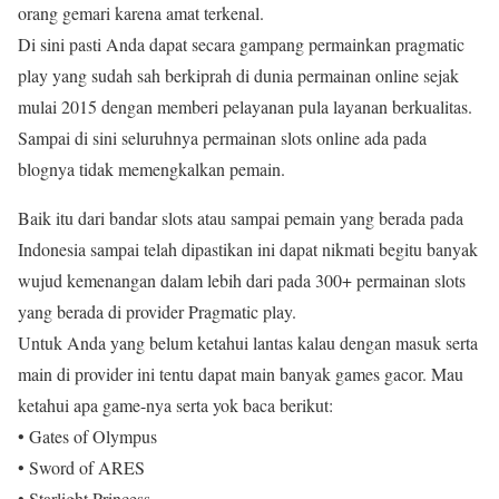
orang gemari karena amat terkenal.
Di sini pasti Anda dapat secara gampang permainkan pragmatic
play yang sudah sah berkiprah di dunia permainan online sejak
mulai 2015 dengan memberi pelayanan pula layanan berkualitas.
Sampai di sini seluruhnya permainan slots online ada pada
blognya tidak memengkalkan pemain.
Baik itu dari bandar slots atau sampai pemain yang berada pada
Indonesia sampai telah dipastikan ini dapat nikmati begitu banyak
wujud kemenangan dalam lebih dari pada 300+ permainan slots
yang berada di provider Pragmatic play.
Untuk Anda yang belum ketahui lantas kalau dengan masuk serta
main di provider ini tentu dapat main banyak games gacor. Mau
ketahui apa game-nya serta yok baca berikut:
• Gates of Olympus
• Sword of ARES
• Starlight Princess