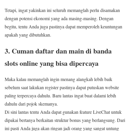
Tetapi, ingat yakinkan ini seluruh memanglah perlu disamakan
dengan potensi ekonomi yang ada masing-masing. Dengan
begitu, tentu Anda juga pastinya dapat memperoleh keuntungan
apakah yang dibutuhkan.
3. Cuman daftar dan main di banda
slots online yang bisa dipercaya
Maka kalau memanglah ingin menang alangkah lebih baik
sebelum saat lakukan register pastinya dapat putuskan website
paling terpercaya dahulu. Baru lantas ingat buat dalami lebih
dahulu dari pojok skemanya.
Di sini lantas tentu Anda dapat gunakan feature LiveChat untuk
dipakai bertanya berkaitan struktur bonus yang berlangsung. Dari
ini pasti Anda juga akan ringan jadi orang yang sangat untung