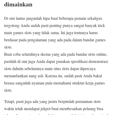
dimainkan
Di sini lantas janganlah lupa buat beberapa pemain sekaligus
tergolong Anda sudah pasti penting punya sangat banyak trick
main games slots yang tidak sama. Ini juga tentunya harus
berdasar pada pengalaman yang ada pada dalam bandar games
slots.
Buat coba seluruhnya skema yang ada pada bandar slots online,
pastilah di sini juga Anda dapat gunakan spesifikasi demonstrasi
slots dahulu sebelumnya main situs slots dapat dipercaya
memanfaatkan uang asli. Karena itu, sudah pasti Anda bakal
berasa sangatlah nyaman pula memahami struktur kerja games
slots.
Tetapi, pasti juga ada yang justru berpindah permainan slots
waktu telah mendapat jekpot buat membesarkan peluang bisa