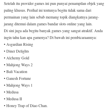
Setelah itu provider games ini pun punyai penampilan objek yang
paling khusus. Perihal ini tentunya begitu tidak sama dari
permainan yang lain sebab memang topik diangkatnya jarang-
jarang ditemui dalam games bandar slots online yang lain.
Di sini juga ada begitu banyak games yang sangat atraktif. Anda
ingin tahu kan apa gamenya? Di bawah ini pembicaraannya:
• Asgardian Rising
• Diner Delights
• Alchemy Gold
• Mahjong Ways 2
• Bali Vacation
• Ganesh Fortune
• Mahjong Ways 1
• Medusa
• Medusa II
• Honey Trap of Diao Chan.