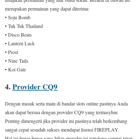
merupakan permainan yang dapat diterima:
• Soju Bomb
• Tuk Tuk Thailand
• Disco Beats
• Lantern Luck
• Prost
• Nine Tails
• Koi Gate
4.
Provider CQ9
Dengan masuk serta main di bandar slots online pastinya Anda
akan dapat bersua dengan provider CQ9 yang termasyhur.
Penting dimengerti jika provider ini pastinya telah berkembang
sangat cepat sesudah sukses mendapat lisensi FIREPLAY.
Hal ini benar-benar yang bikin provider ini tertolong sampai tenar