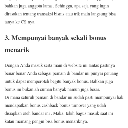
bahkan juga anggota lama . Sehingga, apa saja yang ingin
dirasakan tentang transaksi bisnis atau trik main langsung bisa
tanya ke CS nya.
3. Mempunyai banyak sekali bonus
menarik
Dengan Anda masuk serta main di website ini lantas pastinya
benar-benar Anda sebagai pemain di bandar ini punyai peluang
untuk dapat memperoleh begitu banyak bonus. Bahkan juga
bonus ini bukanlah cuman banyak namun juga besar.
Di mana seluruh pemain di bandar ini sudah pasti mempunyai hak
mendapatkan bonus cashback bonus turnover yang udah
disiapkan oleh bandar ini . Maka, lebih bagus masuk saat ini
kalau memang pengin bisa bonus menariknya.