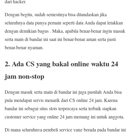
dari hacker.
Dengan begitu, sudah semestinya bisa ditandaskan jika
seluruhnya data punya pemain seperti data Anda dapat letakkan
dengan demikian bagus . Maka, apabila benar-benar ingin masuk
serta main di bandar ini saat ini benar-benar aman serta pasti
benar-benar nyaman.
2. Ada CS yang bakal online waktu 24
jam non-stop
Dengan masuk serta main di bandar ini juga pastilah Anda bisa
pula mendapat servis menarik dari CS online 24 jam. Karena
bandar ini sebagai situs slots terpercaya serta terbaik siapkan
customer service yang online 24 jam memang ini untuk anggota.
Di mana seluruhnya pembeli service yang berada pada bandar ini