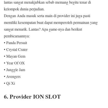
lantas sangat menakjubkan sebab memang begitu tenar di
kelompok dunia perjudian.
Dengan Anda masuk serta main di provider ini juga pasti
memiliki kesempatan buat dapat memperoleh permainan yang
sangat menarik. Lantas? Apa game-nya dan berikut
pembicaraannya:
• Panda Persuit
• Crystal Crater
• Mayan Gem
• Year Of OX
• Junggle Jam
• Avengers
• Qi Xi
6. Provider ION SLOT