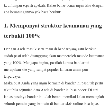
keuntungan seperti apakah. Kalau benar-benar ingin tahu dengan
apa keuntungannya yok baca berikut:
1. Mempunyai struktur keamanan yang
terbukti 100%
Dengan Anda masuk serta main di bandar yang satu berikut
sudah pasti udah ditanggung akan memperoleh metode keamanan
yang 100%. Mengapa begitu, pastilah karena bandar ini
merupakan site yang sangat populer lantaran aman pun
terpercaya.
Maka buat Anda yang ingin bermain di bandar ini pasti tak perlu
takut bila sejumlah data Anda di bandar ini bisa bocor. Di sini
lantas pastinya bandar ini udah berani memikul kalau memanglah
seluruh pemain yang bermain di bandar slots online bisa lepas