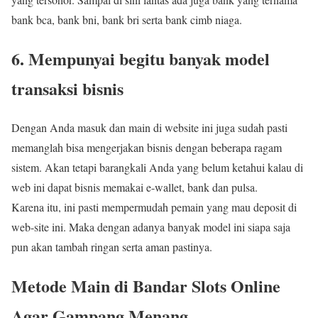
bank bca, bank bni, bank bri serta bank cimb niaga.
6. Mempunyai begitu banyak model
transaksi bisnis
Dengan Anda masuk dan main di website ini juga sudah pasti
memanglah bisa mengerjakan bisnis dengan beberapa ragam
sistem. Akan tetapi barangkali Anda yang belum ketahui kalau di
web ini dapat bisnis memakai e-wallet, bank dan pulsa.
Karena itu, ini pasti mempermudah pemain yang mau deposit di
web-site ini. Maka dengan adanya banyak model ini siapa saja
pun akan tambah ringan serta aman pastinya.
Metode Main di Bandar Slots Online
Agar Gampang Menang