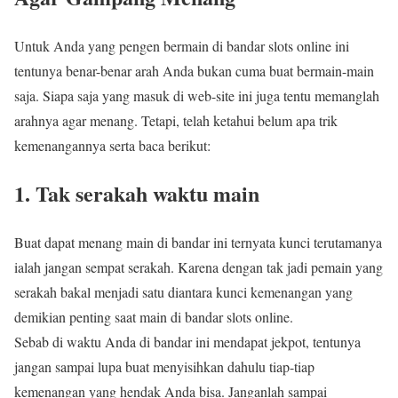
Untuk Anda yang pengen bermain di bandar slots online ini
tentunya benar-benar arah Anda bukan cuma buat bermain-main
saja. Siapa saja yang masuk di web-site ini juga tentu memanglah
arahnya agar menang. Tetapi, telah ketahui belum apa trik
kemenangannya serta baca berikut:
1. Tak serakah waktu main
Buat dapat menang main di bandar ini ternyata kunci terutamanya
ialah jangan sempat serakah. Karena dengan tak jadi pemain yang
serakah bakal menjadi satu diantara kunci kemenangan yang
demikian penting saat main di bandar slots online.
Sebab di waktu Anda di bandar ini mendapat jekpot, tentunya
jangan sampai lupa buat menyisihkan dahulu tiap-tiap
kemenangan yang hendak Anda bisa. Janganlah sampai