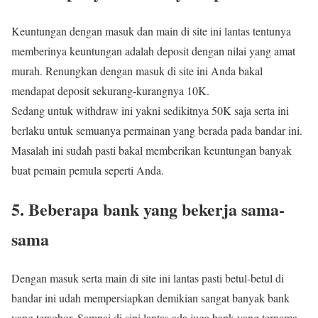
Keuntungan dengan masuk dan main di site ini lantas tentunya
memberinya keuntungan adalah deposit dengan nilai yang amat
murah. Renungkan dengan masuk di site ini Anda bakal
mendapat deposit sekurang-kurangnya 10K.
Sedang untuk withdraw ini yakni sedikitnya 50K saja serta ini
berlaku untuk semuanya permainan yang berada pada bandar ini.
Masalah ini sudah pasti bakal memberikan keuntungan banyak
buat pemain pemula seperti Anda.
5. Beberapa bank yang bekerja sama-
sama
Dengan masuk serta main di site ini lantas pasti betul-betul di
bandar ini udah mempersiapkan demikian sangat banyak bank
yang tersohor. Sampai di sini lantas ada juga bank yang ternama