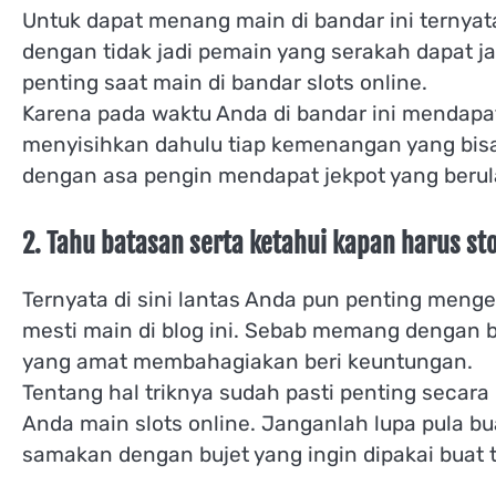
Untuk dapat menang main di bandar ini ternyat
dengan tidak jadi pemain yang serakah dapat 
penting saat main di bandar slots online.
Karena pada waktu Anda di bandar ini mendapat
menyisihkan dahulu tiap kemenangan yang bis
dengan asa pengin mendapat jekpot yang berul
2. Tahu batasan serta ketahui kapan harus st
Ternyata di sini lantas Anda pun penting men
mesti main di blog ini. Sebab memang dengan be
yang amat membahagiakan beri keuntungan.
Tentang hal triknya sudah pasti penting secara
Anda main slots online. Janganlah lupa pula b
samakan dengan bujet yang ingin dipakai buat t