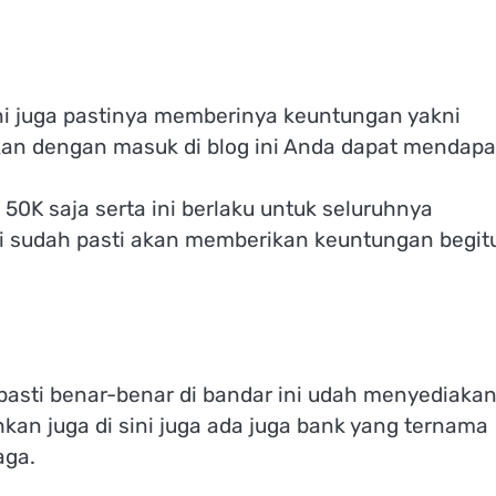
ni juga pastinya memberinya keuntungan yakni
kan dengan masuk di blog ini Anda dapat mendapa
50K saja serta ini berlaku untuk seluruhnya
ni sudah pasti akan memberikan keuntungan begit
 pasti benar-benar di bandar ini udah menyediaka
kan juga di sini juga ada juga bank yang ternama
aga.