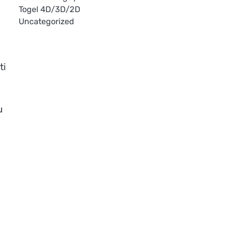
Togel 4D/3D/2D
Uncategorized
ti
u
n