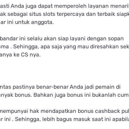
pasti Anda juga dapat memperoleh layanan menari
dak sebagai situs slots terpercaya dan terbaik sia
ar ini untuk anggota.
bandar ini selalu akan siap layani dengan sopan
ma . Sehingga, apa saja yang mau diresahkan sek
tanya ke CS nya.
ntas pastinya benar-benar Anda jadi pemain di
 banyak bonus. Bahkan juga bonus ini bukanlah cu
ya mempunyai hak mendapatkan bonus cashback pu
ini . Sehingga, lebih bagus masuk saat ini apabil