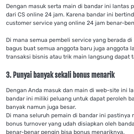
Dengan masuk serta main di bandar ini lantas 
dari CS online 24 jam. Karena bandar ini bertin
customer service yang online 24 jam benar-ben
Di mana semua pembeli service yang berada di 
bagus buat semua anggota baru juga anggota la
transaksi bisnis atau trik main langsung dapat 
3. Punyai banyak sekali bonus menarik
Dengan Anda masuk dan main di web-site ini la
bandar ini miliki peluang untuk dapat peroleh
banyak namun juga besar.
Di mana seluruh pemain di bandar ini pastin
bonus turnover yang udah disiapkan oleh bandar 
benar-benar pengin bisa bonus menariknya.