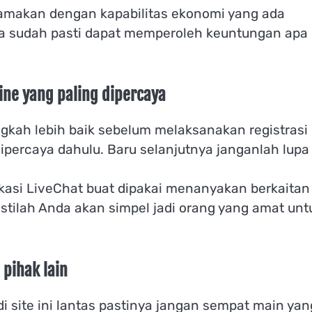
isamakan dengan kapabilitas ekonomi yang ada
ga sudah pasti dapat memperoleh keuntungan apa
line yang paling dipercaya
kah lebih baik sebelum melaksanakan registrasi
ipercaya dahulu. Baru selanjutnya janganlah lupa
ikasi LiveChat buat dipakai menanyakan berkaitan
astilah Anda akan simpel jadi orang yang amat un
pihak lain
i site ini lantas pastinya jangan sempat main yan