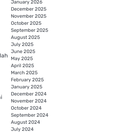
January 2026
December 2025
November 2025
October 2025
September 2025
August 2025
July 2025
June 2025
lah
May 2025
April 2025
March 2025
February 2025
January 2025
December 2024
i
November 2024
October 2024
September 2024
August 2024
July 2024