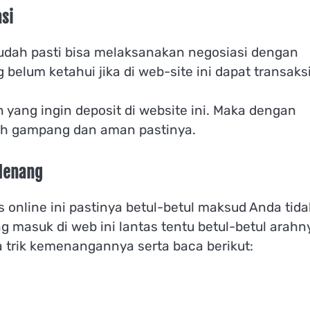
si
sudah pasti bisa melaksanakan negosiasi dengan
 belum ketahui jika di web-site ini dapat transaks
yang ingin deposit di website ini. Maka dengan
bih gampang dan aman pastinya.
 Menang
 online ini pastinya betul-betul maksud Anda tida
g masuk di web ini lantas tentu betul-betul arahn
 trik kemenangannya serta baca berikut: