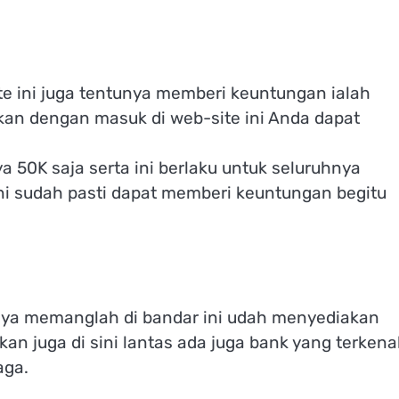
e ini juga tentunya memberi keuntungan ialah
kan dengan masuk di web-site ini Anda dapat
 50K saja serta ini berlaku untuk seluruhnya
ni sudah pasti dapat memberi keuntungan begitu
inya memanglah di bandar ini udah menyediakan
an juga di sini lantas ada juga bank yang terkena
aga.