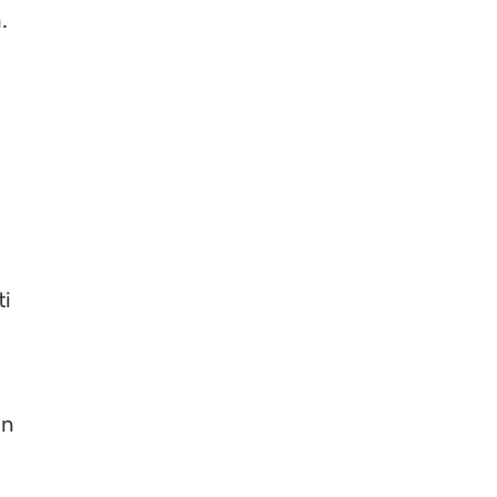
.
ti
an