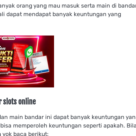
nyak orang yang mau masuk serta main di bandar 
ali dapat mendapat banyak keuntungan yang
slots online
dan main bandar ini dapat banyak keuntungan ya
 bisa memperoleh keuntungan seperti apakah. Bil
yok baca berikut: