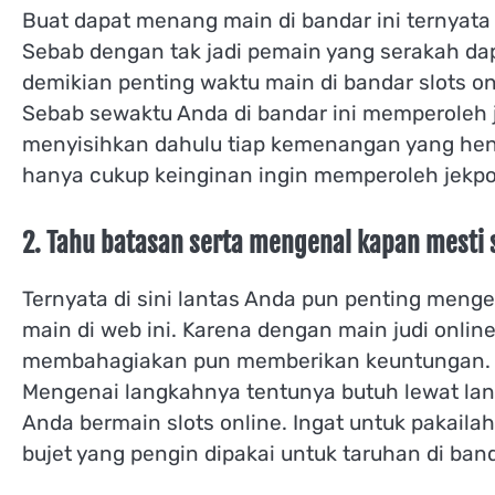
Buat dapat menang main di bandar ini ternyata
Sebab dengan tak jadi pemain yang serakah da
demikian penting waktu main di bandar slots on
Sebab sewaktu Anda di bandar ini memperoleh j
menyisihkan dahulu tiap kemenangan yang hen
hanya cukup keinginan ingin memperoleh jekpot 
2. Tahu batasan serta mengenal kapan mesti 
Ternyata di sini lantas Anda pun penting meng
main di web ini. Karena dengan main judi online
membahagiakan pun memberikan keuntungan.
Mengenai langkahnya tentunya butuh lewat lan
Anda bermain slots online. Ingat untuk pakail
bujet yang pengin dipakai untuk taruhan di band