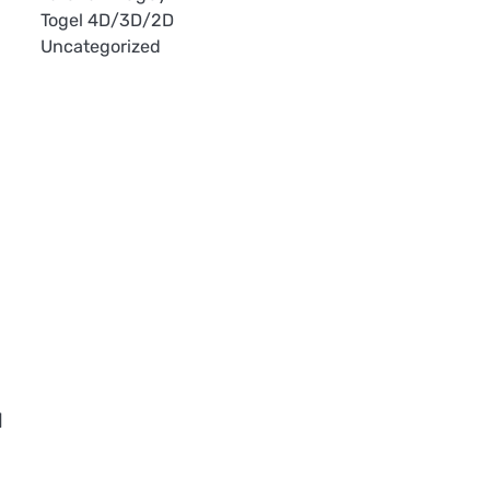
Togel 4D/3D/2D
Uncategorized
l