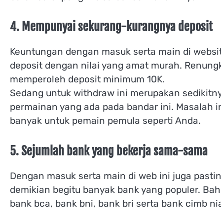
4. Mempunyai sekurang-kurangnya deposit
Keuntungan dengan masuk serta main di websit
deposit dengan nilai yang amat murah. Renung
memperoleh deposit minimum 10K.
Sedang untuk withdraw ini merupakan sedikitnya
permainan yang ada pada bandar ini. Masalah i
banyak untuk pemain pemula seperti Anda.
5. Sejumlah bank yang bekerja sama-sama
Dengan masuk serta main di web ini juga past
demikian begitu banyak bank yang populer. Bahk
bank bca, bank bni, bank bri serta bank cimb ni