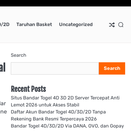
D/2D
Taruhan Basket
Uncategorized
Search
al
Search
Recent Posts
Situs Bandar Togel 4D 3D 2D Server Tercepat Anti
dar
Lemot 2026 untuk Akses Stabil
ine
Daftar Akun Bandar Togel 4D/3D/2D Tanpa
Rekening Bank Resmi Terpercaya 2026
Bandar Togel 4D/3D/2D Via DANA, OVO, dan Gopay