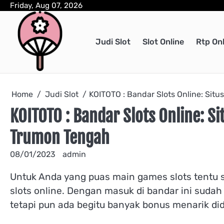
Skip
Friday, Aug 07, 2026
to
content
Judi Slot
Slot Online
Rtp Onl
Home
Judi Slot
KOITOTO : Bandar Slots Online: Situ
KOITOTO : Bandar Slots Online: Si
Trumon Tengah
08/01/2023
admin
Untuk Anda yang puas main games slots tentu 
slots online. Dengan masuk di bandar ini sudah
tetapi pun ada begitu banyak bonus menarik di