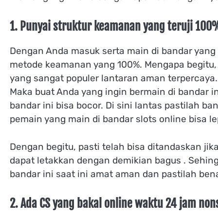
1. Punyai struktur keamanan yang teruji 100
Dengan Anda masuk serta main di bandar yang 
metode keamanan yang 100%. Mengapa begitu, 
yang sangat populer lantaran aman terpercaya.
Maka buat Anda yang ingin bermain di bandar in
bandar ini bisa bocor. Di sini lantas pastilah b
pemain yang main di bandar slots online bisa le
Dengan begitu, pasti telah bisa ditandaskan j
dapat letakkan dengan demikian bagus . Sehing
bandar ini saat ini amat aman dan pastilah be
2. Ada CS yang bakal online waktu 24 jam non