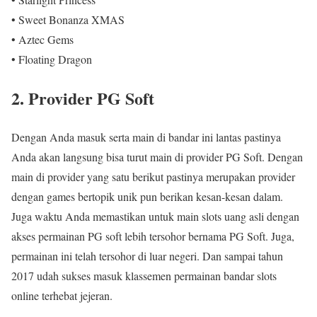
• Sweet Bonanza XMAS
• Aztec Gems
• Floating Dragon
2. Provider PG Soft
Dengan Anda masuk serta main di bandar ini lantas pastinya
Anda akan langsung bisa turut main di provider PG Soft. Dengan
main di provider yang satu berikut pastinya merupakan provider
dengan games bertopik unik pun berikan kesan-kesan dalam.
Juga waktu Anda memastikan untuk main slots uang asli dengan
akses permainan PG soft lebih tersohor bernama PG Soft. Juga,
permainan ini telah tersohor di luar negeri. Dan sampai tahun
2017 udah sukses masuk klassemen permainan bandar slots
online terhebat jejeran.