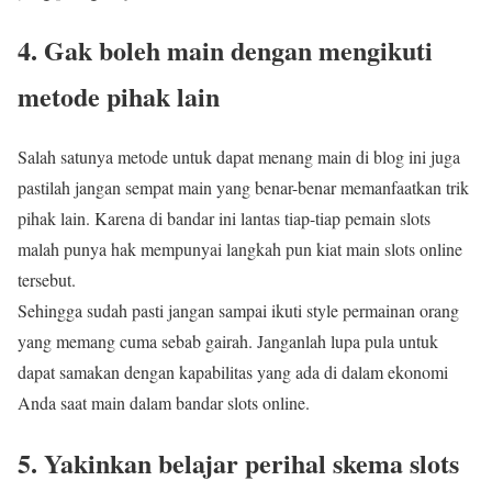
4. Gak boleh main dengan mengikuti
metode pihak lain
Salah satunya metode untuk dapat menang main di blog ini juga
pastilah jangan sempat main yang benar-benar memanfaatkan trik
pihak lain. Karena di bandar ini lantas tiap-tiap pemain slots
malah punya hak mempunyai langkah pun kiat main slots online
tersebut.
Sehingga sudah pasti jangan sampai ikuti style permainan orang
yang memang cuma sebab gairah. Janganlah lupa pula untuk
dapat samakan dengan kapabilitas yang ada di dalam ekonomi
Anda saat main dalam bandar slots online.
5. Yakinkan belajar perihal skema slots