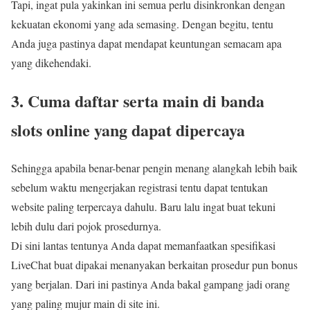
Tapi, ingat pula yakinkan ini semua perlu disinkronkan dengan
kekuatan ekonomi yang ada semasing. Dengan begitu, tentu
Anda juga pastinya dapat mendapat keuntungan semacam apa
yang dikehendaki.
3. Cuma daftar serta main di banda
slots online yang dapat dipercaya
Sehingga apabila benar-benar pengin menang alangkah lebih baik
sebelum waktu mengerjakan registrasi tentu dapat tentukan
website paling terpercaya dahulu. Baru lalu ingat buat tekuni
lebih dulu dari pojok prosedurnya.
Di sini lantas tentunya Anda dapat memanfaatkan spesifikasi
LiveChat buat dipakai menanyakan berkaitan prosedur pun bonus
yang berjalan. Dari ini pastinya Anda bakal gampang jadi orang
yang paling mujur main di site ini.