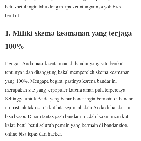
betul-betul ingin tahu dengan apa keuntungannya yok baca
berikut:
1. Miliki skema keamanan yang terjaga
100%
Dengan Anda masuk serta main di bandar yang satu berikut
tentunya udah ditanggung bakal memperoleh skema keamanan
yang 100%. Mengapa begitu, pastinya karena bandar ini
merupakan site yang terpopuler karena aman pula terpercaya.
Sehingga untuk Anda yang benar-benar ingin bermain di bandar
ini pastilah tak usah takut bila sejumlah data Anda di bandar ini
bisa bocor. Di sini lantas pasti bandar ini udah berani memikul
kalau betul-betul seluruh pemain yang bermain di bandar slots
online bisa lepas dari hacker.