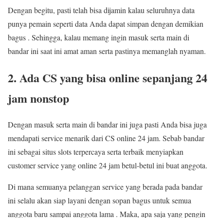
Dengan begitu, pasti telah bisa dijamin kalau seluruhnya data
punya pemain seperti data Anda dapat simpan dengan demikian
bagus . Sehingga, kalau memang ingin masuk serta main di
bandar ini saat ini amat aman serta pastinya memanglah nyaman.
2. Ada CS yang bisa online sepanjang 24
jam nonstop
Dengan masuk serta main di bandar ini juga pasti Anda bisa juga
mendapati service menarik dari CS online 24 jam. Sebab bandar
ini sebagai situs slots terpercaya serta terbaik menyiapkan
customer service yang online 24 jam betul-betul ini buat anggota.
Di mana semuanya pelanggan service yang berada pada bandar
ini selalu akan siap layani dengan sopan bagus untuk semua
anggota baru sampai anggota lama . Maka, apa saja yang pengin