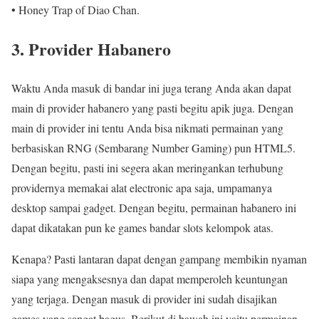
• Honey Trap of Diao Chan.
3. Provider Habanero
Waktu Anda masuk di bandar ini juga terang Anda akan dapat
main di provider habanero yang pasti begitu apik juga. Dengan
main di provider ini tentu Anda bisa nikmati permainan yang
berbasiskan RNG (Sembarang Number Gaming) pun HTML5.
Dengan begitu, pasti ini segera akan meringankan terhubung
providernya memakai alat electronic apa saja, umpamanya
desktop sampai gadget. Dengan begitu, permainan habanero ini
dapat dikatakan pun ke games bandar slots kelompok atas.
Kenapa? Pasti lantaran dapat dengan gampang membikin nyaman
siapa yang mengaksesnya dan dapat memperoleh keuntungan
yang terjaga. Dengan masuk di provider ini sudah disajikan
games yang sangat bagus. Berikut di bawah ini yaitu permainan