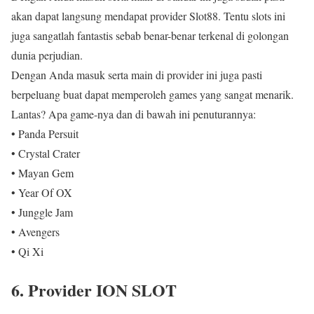
akan dapat langsung mendapat provider Slot88. Tentu slots ini
juga sangatlah fantastis sebab benar-benar terkenal di golongan
dunia perjudian.
Dengan Anda masuk serta main di provider ini juga pasti
berpeluang buat dapat memperoleh games yang sangat menarik.
Lantas? Apa game-nya dan di bawah ini penuturannya:
• Panda Persuit
• Crystal Crater
• Mayan Gem
• Year Of OX
• Junggle Jam
• Avengers
• Qi Xi
6. Provider ION SLOT