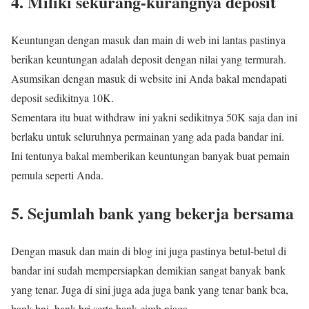
4. Miliki sekurang-kurangnya deposit
Keuntungan dengan masuk dan main di web ini lantas pastinya
berikan keuntungan adalah deposit dengan nilai yang termurah.
Asumsikan dengan masuk di website ini Anda bakal mendapati
deposit sedikitnya 10K.
Sementara itu buat withdraw ini yakni sedikitnya 50K saja dan ini
berlaku untuk seluruhnya permainan yang ada pada bandar ini.
Ini tentunya bakal memberikan keuntungan banyak buat pemain
pemula seperti Anda.
5. Sejumlah bank yang bekerja bersama
Dengan masuk dan main di blog ini juga pastinya betul-betul di
bandar ini sudah mempersiapkan demikian sangat banyak bank
yang tenar. Juga di sini juga ada juga bank yang tenar bank bca,
bank bni, bank bri serta bank cimb niaga.