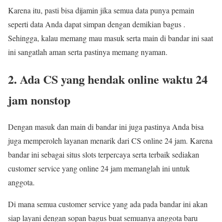
Karena itu, pasti bisa dijamin jika semua data punya pemain
seperti data Anda dapat simpan dengan demikian bagus .
Sehingga, kalau memang mau masuk serta main di bandar ini saat
ini sangatlah aman serta pastinya memang nyaman.
2. Ada CS yang hendak online waktu 24
jam nonstop
Dengan masuk dan main di bandar ini juga pastinya Anda bisa
juga memperoleh layanan menarik dari CS online 24 jam. Karena
bandar ini sebagai situs slots terpercaya serta terbaik sediakan
customer service yang online 24 jam memanglah ini untuk
anggota.
Di mana semua customer service yang ada pada bandar ini akan
siap layani dengan sopan bagus buat semuanya anggota baru