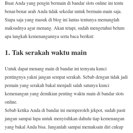
Buat Anda yang pengin bermain di bandar slots online ini tentu
benar-benar arah Anda tidak sekedar untuk bermain-main saja.
Siapa saja yang masuk di blog ini lantas tentunya memanglah
maksudnya agar menang. Akan tetapi, sudah mengetahui belum
apa langkah kemenangannya serta baca berikut:
1. Tak serakah waktu main
Untuk dapat menang main di bandar ini ternyata kunci
pentingnya yakni jangan sempat serakah. Sebab dengan tidak jadi
pemain yang serakah bakal menjadi salah satunya kunci
kemenangan yang demikian penting waktu main di bandar slots
online.
Sebab ketika Anda di bandar ini memperoleh jekpot, sudah pasti
jangan sampai lupa untuk menyisihkan dahulu tiap kemenangan
yang bakal Anda bisa. Janganlah sampai memaksain diri cukup