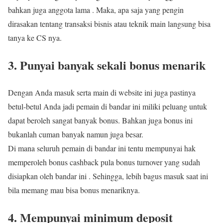
bahkan juga anggota lama . Maka, apa saja yang pengin
dirasakan tentang transaksi bisnis atau teknik main langsung bisa
tanya ke CS nya.
3. Punyai banyak sekali bonus menarik
Dengan Anda masuk serta main di website ini juga pastinya
betul-betul Anda jadi pemain di bandar ini miliki peluang untuk
dapat beroleh sangat banyak bonus. Bahkan juga bonus ini
bukanlah cuman banyak namun juga besar.
Di mana seluruh pemain di bandar ini tentu mempunyai hak
memperoleh bonus cashback pula bonus turnover yang sudah
disiapkan oleh bandar ini . Sehingga, lebih bagus masuk saat ini
bila memang mau bisa bonus menariknya.
4. Mempunyai minimum deposit