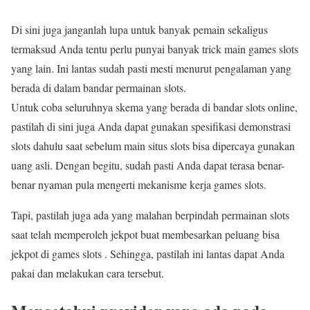
Di sini juga janganlah lupa untuk banyak pemain sekaligus
termaksud Anda tentu perlu punyai banyak trick main games slots
yang lain. Ini lantas sudah pasti mesti menurut pengalaman yang
berada di dalam bandar permainan slots.
Untuk coba seluruhnya skema yang berada di bandar slots online,
pastilah di sini juga Anda dapat gunakan spesifikasi demonstrasi
slots dahulu saat sebelum main situs slots bisa dipercaya gunakan
uang asli. Dengan begitu, sudah pasti Anda dapat terasa benar-
benar nyaman pula mengerti mekanisme kerja games slots.
Tapi, pastilah juga ada yang malahan berpindah permainan slots
saat telah memperoleh jekpot buat membesarkan peluang bisa
jekpot di games slots . Sehingga, pastilah ini lantas dapat Anda
pakai dan melakukan cara tersebut.