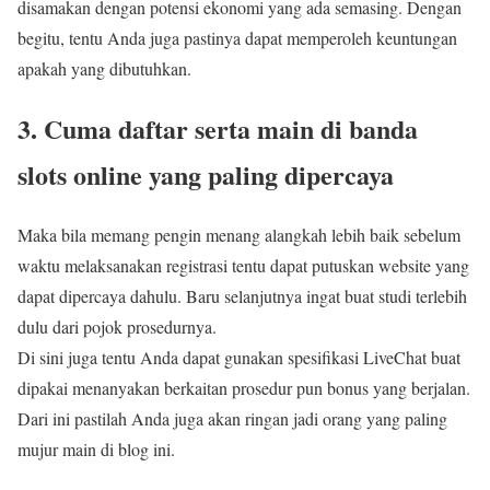
disamakan dengan potensi ekonomi yang ada semasing. Dengan
begitu, tentu Anda juga pastinya dapat memperoleh keuntungan
apakah yang dibutuhkan.
3. Cuma daftar serta main di banda
slots online yang paling dipercaya
Maka bila memang pengin menang alangkah lebih baik sebelum
waktu melaksanakan registrasi tentu dapat putuskan website yang
dapat dipercaya dahulu. Baru selanjutnya ingat buat studi terlebih
dulu dari pojok prosedurnya.
Di sini juga tentu Anda dapat gunakan spesifikasi LiveChat buat
dipakai menanyakan berkaitan prosedur pun bonus yang berjalan.
Dari ini pastilah Anda juga akan ringan jadi orang yang paling
mujur main di blog ini.