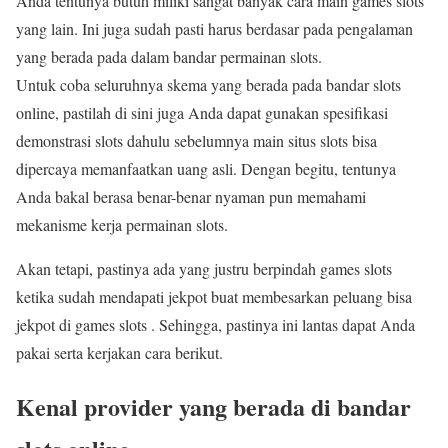
Anda tentunya butuh miliki sangat banyak cara main games slots
yang lain. Ini juga sudah pasti harus berdasar pada pengalaman
yang berada pada dalam bandar permainan slots.
Untuk coba seluruhnya skema yang berada pada bandar slots
online, pastilah di sini juga Anda dapat gunakan spesifikasi
demonstrasi slots dahulu sebelumnya main situs slots bisa
dipercaya memanfaatkan uang asli. Dengan begitu, tentunya
Anda bakal berasa benar-benar nyaman pun memahami
mekanisme kerja permainan slots.
Akan tetapi, pastinya ada yang justru berpindah games slots
ketika sudah mendapati jekpot buat membesarkan peluang bisa
jekpot di games slots . Sehingga, pastinya ini lantas dapat Anda
pakai serta kerjakan cara berikut.
Kenal provider yang berada di bandar