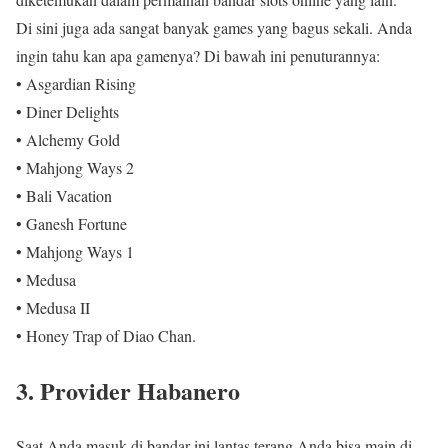
Di sini juga ada sangat banyak games yang bagus sekali. Anda
ingin tahu kan apa gamenya? Di bawah ini penuturannya:
• Asgardian Rising
• Diner Delights
• Alchemy Gold
• Mahjong Ways 2
• Bali Vacation
• Ganesh Fortune
• Mahjong Ways 1
• Medusa
• Medusa II
• Honey Trap of Diao Chan.
3. Provider Habanero
Saat Anda masuk di bandar ini lantas terang Anda bisa main di