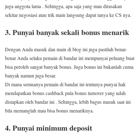
juga anggota lama . Sehingga, apa saja yang mau dirasakan
sekitar negosiasi atau trik main langsung dapat tanya ke CS nya.
3. Punyai banyak sekali bonus menarik
Dengan Anda masuk dan main di blog ini juga pastilah benar-
benar Anda selaku pemain di bandar ini mempunyai peluang buat
bisa peroleh sangat banyak bonus. Juga bonus ini bukanlah cuma
banyak namun juga besar.
Di mana semuanya pemain di bandar ini tentunya punyai hak
mendapatkan bonus cashback pula bonus turnover yang udah
disiapkan oleh bandar ini . Sehingga, lebih bagus masuk saat ini
bila memanglah mau bisa bonus menariknya.
4. Punyai minimum deposit