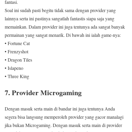
fantasi.
Soal ini sudah pasti begitu tidak sama dengan provider yang
lainnya serta ini pastinya sangatlah fantastis siapa saja yang
memainkan. Dalam provider ini juga tentunya ada sangat banyak
permainan yang sangat menarik. Di bawah ini ialah game-nya:
• Fortune Cat
• Frenzyshot
• Dragon Tiles
• Islapeno
• Three King
7. Provider Microgaming
Dengan masuk serta main di bandar ini juga tentunya Anda
segera bisa langsung memperoleh provider yang gacor manalagi
jika bukan Microgaming. Dengan masuk serta main di provider