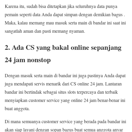
Karena itu, sudah bisa ditetapkan jika seluruhnya data punya
pemain seperti data Anda dapat simpan dengan demikian bagus .
Maka, kalau memang mau masuk serta main di bandar ini saat ini
sangatlah aman dan pasti memang nyaman.
2. Ada CS yang bakal online sepanjang
24 jam nonstop
Dengan masuk serta main di bandar ini juga pastinya Anda dapat
juga mendapati servis menarik dari CS online 24 jam. Lantaran
bandar ini bertindak sebagai situs slots terpercaya dan terbaik
menyiapkan customer service yang online 24 jam benar-benar ini
buat anggota.
Di mana semuanya customer service yang berada pada bandar ini
akan siap layani dengan sopan bagus buat semua anggota anyar