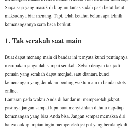
Siapa saja yang masuk di blog ini lantas sudah pasti betul-betul
maksudnya biar menang. Tapi, telah ketahui belum apa teknik
kemenangannya serta baca berikut:
1. Tak serakah saat main
Buat dapat menang main di bandar ini ternyata kunci pentingnya
merupakan janganlah sampai serakah. Sebab dengan tak jadi
pemain yang serakah dapat menjadi satu diantara kunci
kemenangan yang demikian penting waktu main di bandar slots
online.
Lantaran pada waktu Anda di bandar ini memperoleh jekpot,
pastinya jangan sampai lupa buat menyisihkan dahulu tiap-tiap
kemenangan yang bisa Anda bisa. Jangan sempat memaksa diri
hanya cukup impian ingin memperoleh jekpot yang berulangkali.