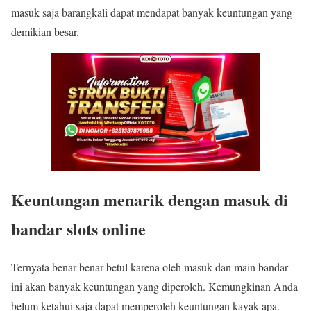
masuk saja barangkali dapat mendapat banyak keuntungan yang
demikian besar.
Keuntungan menarik dengan masuk di
bandar slots online
Ternyata benar-benar betul karena oleh masuk dan main bandar
ini akan banyak keuntungan yang diperoleh. Kemungkinan Anda
belum ketahui saja dapat memperoleh keuntungan kayak apa.