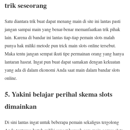
trik seseorang
Satu diantara trik buat dapat menang main di site ini lantas pasti
jangan sampai main yang benar-benar memanfaatkan trik pihak
lain. Karena di bandar ini lantas tiap-tiap pemain slots malah
punya hak miliki metode pun trick main slots online tersebut.
Maka tentu jangan sempat ikuti tipe permainan orang yang hanya
lantaran hasrat. Ingat pun buat dapat samakan dengan kekuatan
yang ada di dalam ekonomi Anda saat main dalam bandar slots
online.
5. Yakini belajar perihal skema slots
dimainkan
Di sini lantas ingat untuk beberapa pemain sekaligus tergolong