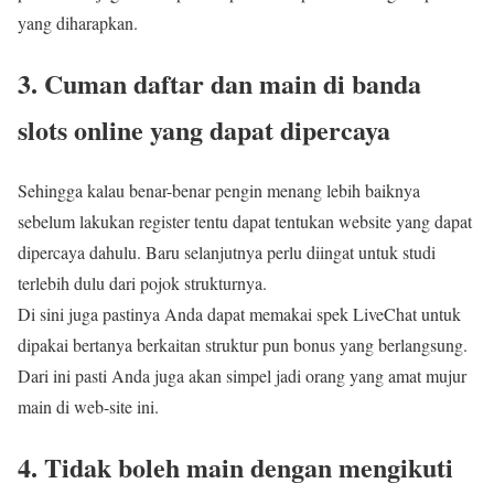
yang diharapkan.
3. Cuman daftar dan main di banda
slots online yang dapat dipercaya
Sehingga kalau benar-benar pengin menang lebih baiknya
sebelum lakukan register tentu dapat tentukan website yang dapat
dipercaya dahulu. Baru selanjutnya perlu diingat untuk studi
terlebih dulu dari pojok strukturnya.
Di sini juga pastinya Anda dapat memakai spek LiveChat untuk
dipakai bertanya berkaitan struktur pun bonus yang berlangsung.
Dari ini pasti Anda juga akan simpel jadi orang yang amat mujur
main di web-site ini.
4. Tidak boleh main dengan mengikuti