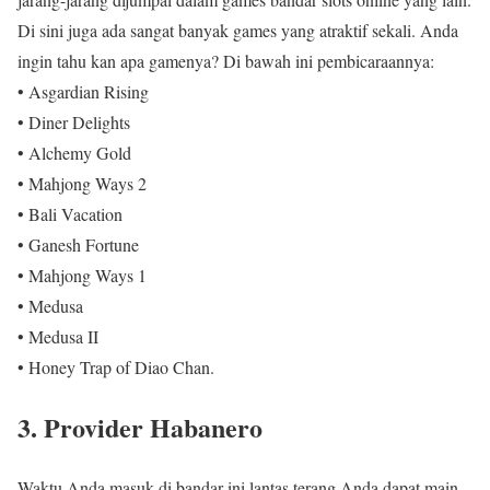
Di sini juga ada sangat banyak games yang atraktif sekali. Anda
ingin tahu kan apa gamenya? Di bawah ini pembicaraannya:
• Asgardian Rising
• Diner Delights
• Alchemy Gold
• Mahjong Ways 2
• Bali Vacation
• Ganesh Fortune
• Mahjong Ways 1
• Medusa
• Medusa II
• Honey Trap of Diao Chan.
3. Provider Habanero
Waktu Anda masuk di bandar ini lantas terang Anda dapat main