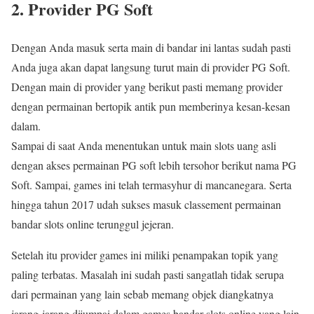
2. Provider PG Soft
Dengan Anda masuk serta main di bandar ini lantas sudah pasti
Anda juga akan dapat langsung turut main di provider PG Soft.
Dengan main di provider yang berikut pasti memang provider
dengan permainan bertopik antik pun memberinya kesan-kesan
dalam.
Sampai di saat Anda menentukan untuk main slots uang asli
dengan akses permainan PG soft lebih tersohor berikut nama PG
Soft. Sampai, games ini telah termasyhur di mancanegara. Serta
hingga tahun 2017 udah sukses masuk classement permainan
bandar slots online terunggul jejeran.
Setelah itu provider games ini miliki penampakan topik yang
paling terbatas. Masalah ini sudah pasti sangatlah tidak serupa
dari permainan yang lain sebab memang objek diangkatnya
jarang-jarang dijumpai dalam games bandar slots online yang lain.