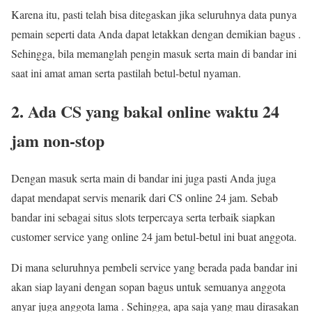
Karena itu, pasti telah bisa ditegaskan jika seluruhnya data punya
pemain seperti data Anda dapat letakkan dengan demikian bagus .
Sehingga, bila memanglah pengin masuk serta main di bandar ini
saat ini amat aman serta pastilah betul-betul nyaman.
2. Ada CS yang bakal online waktu 24
jam non-stop
Dengan masuk serta main di bandar ini juga pasti Anda juga
dapat mendapat servis menarik dari CS online 24 jam. Sebab
bandar ini sebagai situs slots terpercaya serta terbaik siapkan
customer service yang online 24 jam betul-betul ini buat anggota.
Di mana seluruhnya pembeli service yang berada pada bandar ini
akan siap layani dengan sopan bagus untuk semuanya anggota
anyar juga anggota lama . Sehingga, apa saja yang mau dirasakan