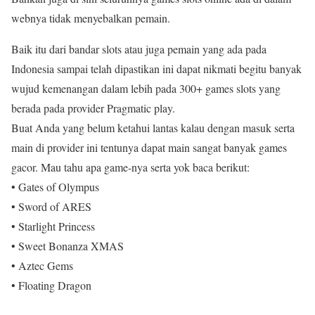
webnya tidak menyebalkan pemain.
Baik itu dari bandar slots atau juga pemain yang ada pada
Indonesia sampai telah dipastikan ini dapat nikmati begitu banyak
wujud kemenangan dalam lebih pada 300+ games slots yang
berada pada provider Pragmatic play.
Buat Anda yang belum ketahui lantas kalau dengan masuk serta
main di provider ini tentunya dapat main sangat banyak games
gacor. Mau tahu apa game-nya serta yok baca berikut:
• Gates of Olympus
• Sword of ARES
• Starlight Princess
• Sweet Bonanza XMAS
• Aztec Gems
• Floating Dragon