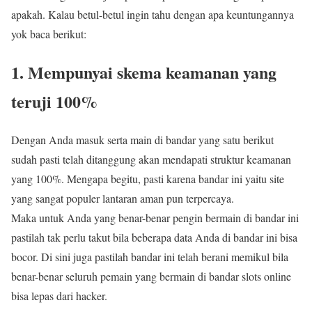
apakah. Kalau betul-betul ingin tahu dengan apa keuntungannya
yok baca berikut:
1. Mempunyai skema keamanan yang
teruji 100%
Dengan Anda masuk serta main di bandar yang satu berikut
sudah pasti telah ditanggung akan mendapati struktur keamanan
yang 100%. Mengapa begitu, pasti karena bandar ini yaitu site
yang sangat populer lantaran aman pun terpercaya.
Maka untuk Anda yang benar-benar pengin bermain di bandar ini
pastilah tak perlu takut bila beberapa data Anda di bandar ini bisa
bocor. Di sini juga pastilah bandar ini telah berani memikul bila
benar-benar seluruh pemain yang bermain di bandar slots online
bisa lepas dari hacker.