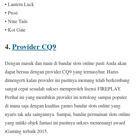
• Lantern Luck
• Prost
• Nine Tails
• Koi Gate
4.
Provider CQ9
Dengan masuk dan main di bandar slots online pasti Anda akan
dapat bersua dengan provider CQ9 yang termasyhur. Harus
dimengerti kalau provider ini pastinya memang telah berkembang
sangat cepat sesudah sukses memperoleh lisensi FIREPLAY.
Perihal ini yang membikin provider ini tertolong sampai populer
di mana saja dengan kualitas games bandar slots online yang
nyaris tak ada saingannya. Sampai, bandar permainan slots online
yang miliki objek fantasi ini pastinya sukses memenangi award
iGaming terbaik 2015.