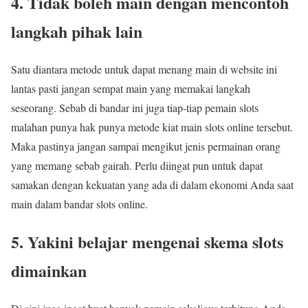
4. Tidak boleh main dengan mencontoh
langkah pihak lain
Satu diantara metode untuk dapat menang main di website ini
lantas pasti jangan sempat main yang memakai langkah
seseorang. Sebab di bandar ini juga tiap-tiap pemain slots
malahan punya hak punya metode kiat main slots online tersebut.
Maka pastinya jangan sampai mengikut jenis permainan orang
yang memang sebab gairah. Perlu diingat pun untuk dapat
samakan dengan kekuatan yang ada di dalam ekonomi Anda saat
main dalam bandar slots online.
5. Yakini belajar mengenai skema slots
dimainkan