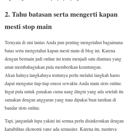
2. Tahu batasan serta mengerti kapan
mesti stop main
Ternyata di sini lantas Anda pun penting mengetahui bagaimana
batas serta mengetahui kapan mesti main di blog ini. Karena
dengan bermain judi online ini tentu menjadi satu diantara yang
amat membahagiakan pula memberikan keuntungan.
Akan halnya langkahnya tentunya perlu melalui langkah harus
dapat mengatur tiap-tiap emosi sewaktu Anda main slots online.
Ingat pula untuk gunakan cuma uang dingin yang ada setelah itu
samakan dengan anggaran yang mau dipakai buat taruhan di
bandar slots online.
Tapi, janganlah lupa yakini ini semua perlu disinkronkan dengan
kapabilitas ekonomi yang ada semasing. Karena itu, pastinya