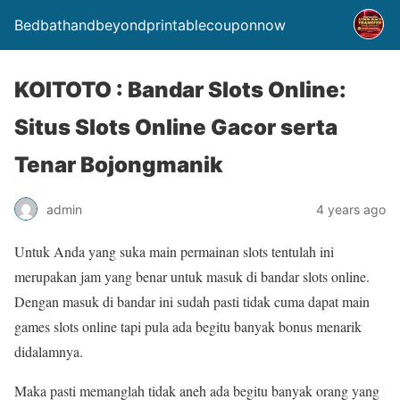
Bedbathandbeyondprintablecouponnow
KOITOTO : Bandar Slots Online:
Situs Slots Online Gacor serta
Tenar Bojongmanik
admin
4 years ago
Untuk Anda yang suka main permainan slots tentulah ini
merupakan jam yang benar untuk masuk di bandar slots online.
Dengan masuk di bandar ini sudah pasti tidak cuma dapat main
games slots online tapi pula ada begitu banyak bonus menarik
didalamnya.
Maka pasti memanglah tidak aneh ada begitu banyak orang yang