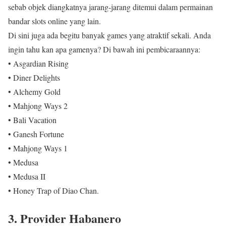
sebab objek diangkatnya jarang-jarang ditemui dalam permainan
bandar slots online yang lain.
Di sini juga ada begitu banyak games yang atraktif sekali. Anda
ingin tahu kan apa gamenya? Di bawah ini pembicaraannya:
• Asgardian Rising
• Diner Delights
• Alchemy Gold
• Mahjong Ways 2
• Bali Vacation
• Ganesh Fortune
• Mahjong Ways 1
• Medusa
• Medusa II
• Honey Trap of Diao Chan.
3. Provider Habanero