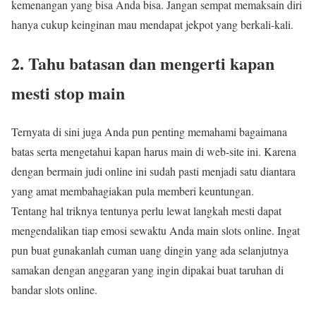
kemenangan yang bisa Anda bisa. Jangan sempat memaksain diri
hanya cukup keinginan mau mendapat jekpot yang berkali-kali.
2. Tahu batasan dan mengerti kapan
mesti stop main
Ternyata di sini juga Anda pun penting memahami bagaimana
batas serta mengetahui kapan harus main di web-site ini. Karena
dengan bermain judi online ini sudah pasti menjadi satu diantara
yang amat membahagiakan pula memberi keuntungan.
Tentang hal triknya tentunya perlu lewat langkah mesti dapat
mengendalikan tiap emosi sewaktu Anda main slots online. Ingat
pun buat gunakanlah cuman uang dingin yang ada selanjutnya
samakan dengan anggaran yang ingin dipakai buat taruhan di
bandar slots online.