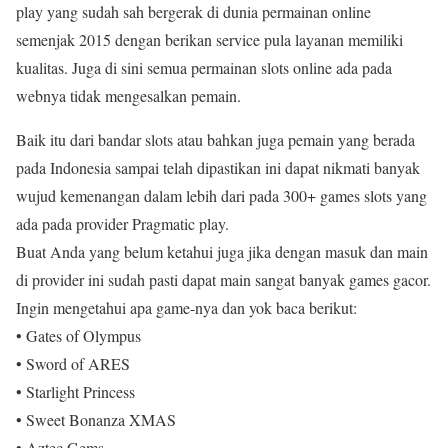
play yang sudah sah bergerak di dunia permainan online
semenjak 2015 dengan berikan service pula layanan memiliki
kualitas. Juga di sini semua permainan slots online ada pada
webnya tidak mengesalkan pemain.
Baik itu dari bandar slots atau bahkan juga pemain yang berada
pada Indonesia sampai telah dipastikan ini dapat nikmati banyak
wujud kemenangan dalam lebih dari pada 300+ games slots yang
ada pada provider Pragmatic play.
Buat Anda yang belum ketahui juga jika dengan masuk dan main
di provider ini sudah pasti dapat main sangat banyak games gacor.
Ingin mengetahui apa game-nya dan yok baca berikut:
• Gates of Olympus
• Sword of ARES
• Starlight Princess
• Sweet Bonanza XMAS
• Aztec Gems