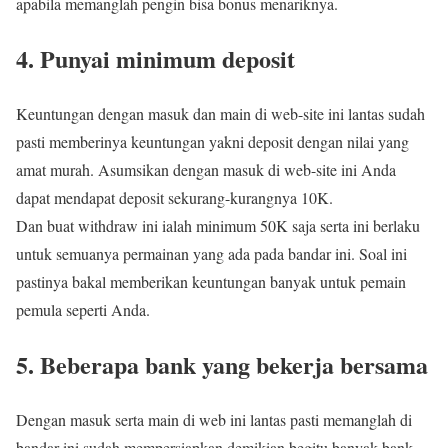
apabila memanglah pengin bisa bonus menariknya.
4. Punyai minimum deposit
Keuntungan dengan masuk dan main di web-site ini lantas sudah
pasti memberinya keuntungan yakni deposit dengan nilai yang
amat murah. Asumsikan dengan masuk di web-site ini Anda
dapat mendapat deposit sekurang-kurangnya 10K.
Dan buat withdraw ini ialah minimum 50K saja serta ini berlaku
untuk semuanya permainan yang ada pada bandar ini. Soal ini
pastinya bakal memberikan keuntungan banyak untuk pemain
pemula seperti Anda.
5. Beberapa bank yang bekerja bersama
Dengan masuk serta main di web ini lantas pasti memanglah di
bandar ini sudah mempersiapkan demikian begitu banyak bank