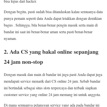
bisa lepas dari hacker.
Dengan begitu, pasti sudah bisa ditandaskan kalau semuanya data
punya pemain seperti data Anda dapat letakkan dengan demikian
bagus . Sehingga, bila benar-benar pengin masuk serta main di
bandar ini saat ini benar-benar aman serta pasti benar-benar
nyaman.
2. Ada CS yang bakal online sepanjang
24 jam non-stop
Dengan masuk dan main di bandar ini juga pasti Anda dapat juga
mendapati service menarik dari CS online 24 jam. Sebab bandar
ini bertindak sebagai situs slots terpercaya dan terbaik siapkan
customer service yang online 24 jam memang ini untuk anggota.
Di mana semuanya pelanggan service yang ada pada bandar ini