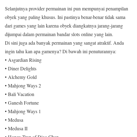
Selanjutnya provider permainan ini pun mempunyai penampilan
obyek yang paling khusus. Ini pastinya benar-benar tidak sama
dari games yang lain karena obyek diangkatnya jarang-jarang
dijumpai dalam permainan bandar slots online yang lain.
Di sini juga ada banyak permainan yang sangat atraktif. Anda
ingin tahu kan apa gamenya? Di bawah ini penuturannya:
• Asgardian Rising
• Diner Delights
• Alchemy Gold
• Mahjong Ways 2
• Bali Vacation
• Ganesh Fortune
• Mahjong Ways 1
• Medusa
• Medusa II
• Honey Trap of Diao Chan.