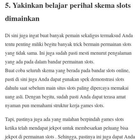
5. Yakinkan belajar perihal skema slots
dimainkan
Di sini juga ingat buat banyak pemain sekaligus termaksud Anda
tentu penting miliki begitu banyak trick bermain permainan slots
yang tidak sama. Ini juga sudah pasti mesti menurut pengalaman
yang ada pada dalam bandar permainan slots.
Buat coba seluruh skema yang berada pada bandar slots online,
pasti di sini juga Anda dapat gunakan spek demonstrasi slots
dahulu saat sebelum main situs slots paling dipercaya memakai
uang asli. Dengan begitu, sudah pasti Anda dapat terasa amat
nyaman pun memahami struktur kerja games slots.
Tapi, pastinya juga ada yang malahan berpindah games slots
ketika telah mendapat jekpot untuk membesarkan peluang bisa
jekpot di permainan slots . Sehingga, pastinya ini juga dapat Anda