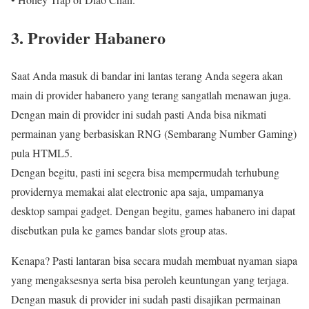
3. Provider Habanero
Saat Anda masuk di bandar ini lantas terang Anda segera akan
main di provider habanero yang terang sangatlah menawan juga.
Dengan main di provider ini sudah pasti Anda bisa nikmati
permainan yang berbasiskan RNG (Sembarang Number Gaming)
pula HTML5.
Dengan begitu, pasti ini segera bisa mempermudah terhubung
providernya memakai alat electronic apa saja, umpamanya
desktop sampai gadget. Dengan begitu, games habanero ini dapat
disebutkan pula ke games bandar slots group atas.
Kenapa? Pasti lantaran bisa secara mudah membuat nyaman siapa
yang mengaksesnya serta bisa peroleh keuntungan yang terjaga.
Dengan masuk di provider ini sudah pasti disajikan permainan