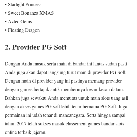
• Starlight Princess
• Sweet Bonanza XMAS
• Aztec Gems
• Floating Dragon
2. Provider PG Soft
Dengan Anda masuk serta main di bandar ini lantas sudah pasti
Anda juga akan dapat langsung turut main di provider PG Soft.
Dengan main di provider yang ini pastinya memang provider
dengan games bertajuk antik memberinya kesan-kesan dalam.
Bahkan juga sewaktu Anda memutus untuk main slots uang asli
dengan akses games PG soft lebih tenar bernama PG Soft. Juga,
permainan ini udah tenar di mancanegara. Serta hingga sampai
tahun 2017 telah sukses masuk classement games bandar slots
online terbaik jejeran.