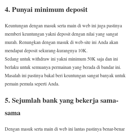
4. Punyai minimum deposit
Keuntungan dengan masuk serta main di web ini juga pastinya
memberi keuntungan yakni deposit dengan nilai yang sangat
murah. Renungkan dengan masuk di web-site ini Anda akan
mendapat deposit sekurang-kurangnya 10K.
Sedang untuk withdraw ini yakni minimum 50K saja dan ini
berlaku untuk semuanya permainan yang berada di bandar ini.
Masalah ini pastinya bakal beri keuntungan sangat banyak untuk
pemain pemula seperti Anda.
5. Sejumlah bank yang bekerja sama-
sama
Dengan masuk serta main di web ini lantas pastinya benar-benar