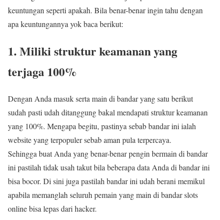
keuntungan seperti apakah. Bila benar-benar ingin tahu dengan
apa keuntungannya yok baca berikut:
1. Miliki struktur keamanan yang
terjaga 100%
Dengan Anda masuk serta main di bandar yang satu berikut
sudah pasti udah ditanggung bakal mendapati struktur keamanan
yang 100%. Mengapa begitu, pastinya sebab bandar ini ialah
website yang terpopuler sebab aman pula terpercaya.
Sehingga buat Anda yang benar-benar pengin bermain di bandar
ini pastilah tidak usah takut bila beberapa data Anda di bandar ini
bisa bocor. Di sini juga pastilah bandar ini udah berani memikul
apabila memanglah seluruh pemain yang main di bandar slots
online bisa lepas dari hacker.