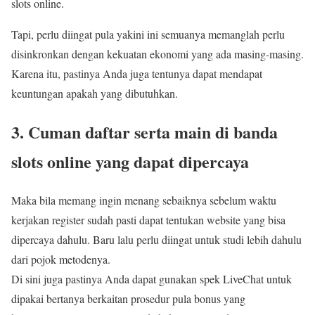
slots online.
Tapi, perlu diingat pula yakini ini semuanya memanglah perlu
disinkronkan dengan kekuatan ekonomi yang ada masing-masing.
Karena itu, pastinya Anda juga tentunya dapat mendapat
keuntungan apakah yang dibutuhkan.
3. Cuman daftar serta main di banda
slots online yang dapat dipercaya
Maka bila memang ingin menang sebaiknya sebelum waktu
kerjakan register sudah pasti dapat tentukan website yang bisa
dipercaya dahulu. Baru lalu perlu diingat untuk studi lebih dahulu
dari pojok metodenya.
Di sini juga pastinya Anda dapat gunakan spek LiveChat untuk
dipakai bertanya berkaitan prosedur pula bonus yang