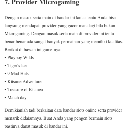
7. Provider Microgaming
Dengan masuk serta main di bandar ini lantas tentu Anda bisa
langsung mendapati provider yang gacor manalagi bila bukan
Microgaming. Dengan masuk serta main di provider ini tentu
benar-benar ada sangat banyak permainan yang memiliki kualitas.
Berikut di bawah ini game-nya:
• Playboy Wilds
• Tiger’s Ice
• 9 Mad Hats
• Kitsune Adventure
• Treasure of Kilauea
• Match day
Demikianlah tadi berkaitan data bandar slots online serta provider
menarik didalamnya. Buat Anda yang pengen bermain slots
pastinya dapat masuk di bandar ini.