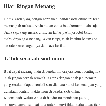
Biar Ringan Menang
Untuk Anda yang pengin bermain di bandar slots online ini tentu
memanglah maksud Anda bukan cuma buat bermain-main saja.
Siapa saja yang masuk di site ini lantas pastinya betul-betul
maksudnya agar menang. Akan tetapi, telah ketahui belum apa
metode kemenangannya dan baca berikut:
1. Tak serakah saat main
Buat dapat menang main di bandar ini ternyata kunci pentingnya
ialah jangan pernah serakah. Karena dengan tidak jadi pemain
yang serakah dapat menjadi satu diantara kunci kemenangan yang
demikian penting waktu main di bandar slots online.
Karena pada waktu Anda di bandar ini mendapati jekpot,
tentunya jangan sampai lupa untuk menyisihkan dahulu tiap-tiap