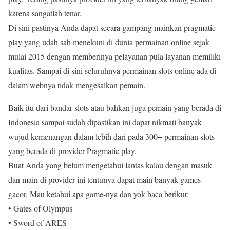
karena sangatlah tenar.
Di sini pastinya Anda dapat secara gampang mainkan pragmatic
play yang udah sah menekuni di dunia permainan online sejak
mulai 2015 dengan memberinya pelayanan pula layanan memiliki
kualitas. Sampai di sini seluruhnya permainan slots online ada di
dalam webnya tidak mengesalkan pemain.
Baik itu dari bandar slots atau bahkan juga pemain yang berada di
Indonesia sampai sudah dipastikan ini dapat nikmati banyak
wujud kemenangan dalam lebih dari pada 300+ permainan slots
yang berada di provider Pragmatic play.
Buat Anda yang belum mengetahui lantas kalau dengan masuk
dan main di provider ini tentunya dapat main banyak games
gacor. Mau ketahui apa game-nya dan yok baca berikut:
• Gates of Olympus
• Sword of ARES