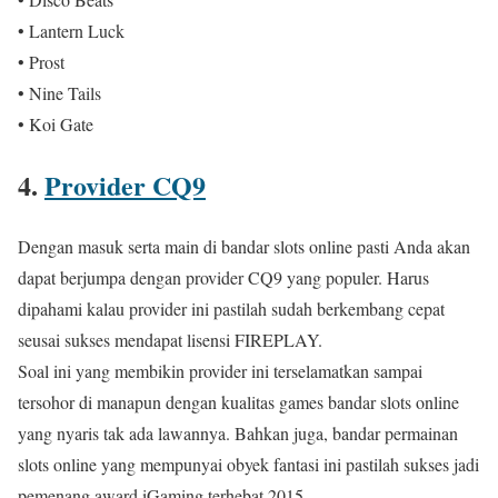
• Lantern Luck
• Prost
• Nine Tails
• Koi Gate
4.
Provider CQ9
Dengan masuk serta main di bandar slots online pasti Anda akan
dapat berjumpa dengan provider CQ9 yang populer. Harus
dipahami kalau provider ini pastilah sudah berkembang cepat
seusai sukses mendapat lisensi FIREPLAY.
Soal ini yang membikin provider ini terselamatkan sampai
tersohor di manapun dengan kualitas games bandar slots online
yang nyaris tak ada lawannya. Bahkan juga, bandar permainan
slots online yang mempunyai obyek fantasi ini pastilah sukses jadi
pemenang award iGaming terhebat 2015.