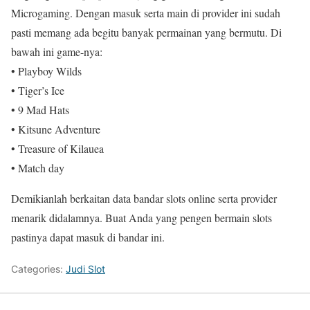
Microgaming. Dengan masuk serta main di provider ini sudah
pasti memang ada begitu banyak permainan yang bermutu. Di
bawah ini game-nya:
• Playboy Wilds
• Tiger’s Ice
• 9 Mad Hats
• Kitsune Adventure
• Treasure of Kilauea
• Match day
Demikianlah berkaitan data bandar slots online serta provider
menarik didalamnya. Buat Anda yang pengen bermain slots
pastinya dapat masuk di bandar ini.
Categories:
Judi Slot