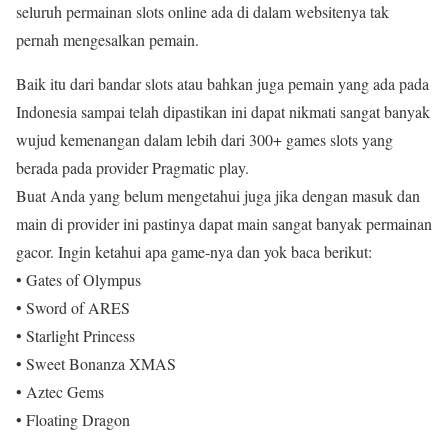
seluruh permainan slots online ada di dalam websitenya tak
pernah mengesalkan pemain.
Baik itu dari bandar slots atau bahkan juga pemain yang ada pada
Indonesia sampai telah dipastikan ini dapat nikmati sangat banyak
wujud kemenangan dalam lebih dari 300+ games slots yang
berada pada provider Pragmatic play.
Buat Anda yang belum mengetahui juga jika dengan masuk dan
main di provider ini pastinya dapat main sangat banyak permainan
gacor. Ingin ketahui apa game-nya dan yok baca berikut:
• Gates of Olympus
• Sword of ARES
• Starlight Princess
• Sweet Bonanza XMAS
• Aztec Gems
• Floating Dragon