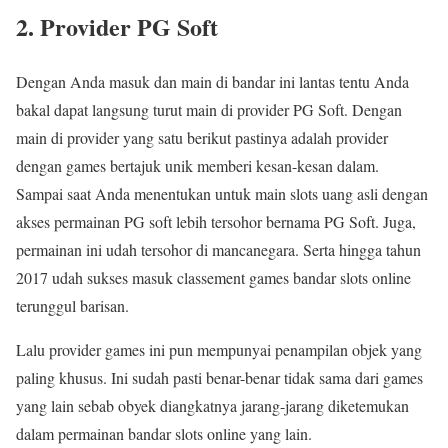
2. Provider PG Soft
Dengan Anda masuk dan main di bandar ini lantas tentu Anda
bakal dapat langsung turut main di provider PG Soft. Dengan
main di provider yang satu berikut pastinya adalah provider
dengan games bertajuk unik memberi kesan-kesan dalam.
Sampai saat Anda menentukan untuk main slots uang asli dengan
akses permainan PG soft lebih tersohor bernama PG Soft. Juga,
permainan ini udah tersohor di mancanegara. Serta hingga tahun
2017 udah sukses masuk classement games bandar slots online
terunggul barisan.
Lalu provider games ini pun mempunyai penampilan objek yang
paling khusus. Ini sudah pasti benar-benar tidak sama dari games
yang lain sebab obyek diangkatnya jarang-jarang diketemukan
dalam permainan bandar slots online yang lain.