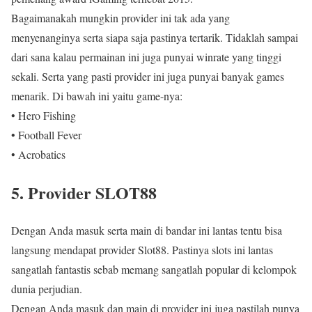
Bagaimanakah mungkin provider ini tak ada yang
menyenanginya serta siapa saja pastinya tertarik. Tidaklah sampai
dari sana kalau permainan ini juga punyai winrate yang tinggi
sekali. Serta yang pasti provider ini juga punyai banyak games
menarik. Di bawah ini yaitu game-nya:
• Hero Fishing
• Football Fever
• Acrobatics
5. Provider SLOT88
Dengan Anda masuk serta main di bandar ini lantas tentu bisa
langsung mendapat provider Slot88. Pastinya slots ini lantas
sangatlah fantastis sebab memang sangatlah popular di kelompok
dunia perjudian.
Dengan Anda masuk dan main di provider ini juga pastilah punya