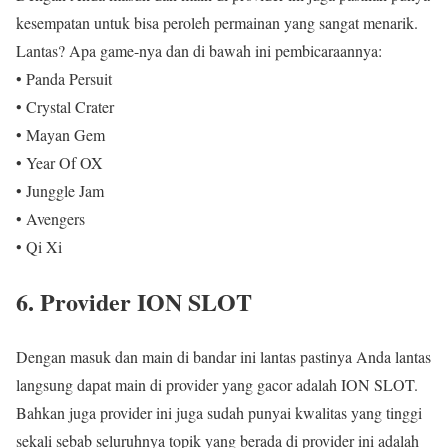
kesempatan untuk bisa peroleh permainan yang sangat menarik.
Lantas? Apa game-nya dan di bawah ini pembicaraannya:
• Panda Persuit
• Crystal Crater
• Mayan Gem
• Year Of OX
• Junggle Jam
• Avengers
• Qi Xi
6. Provider ION SLOT
Dengan masuk dan main di bandar ini lantas pastinya Anda lantas
langsung dapat main di provider yang gacor adalah ION SLOT.
Bahkan juga provider ini juga sudah punyai kwalitas yang tinggi
sekali sebab seluruhnya topik yang berada di provider ini adalah