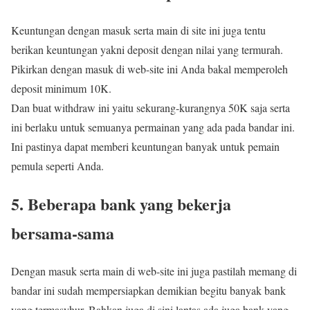
Keuntungan dengan masuk serta main di site ini juga tentu
berikan keuntungan yakni deposit dengan nilai yang termurah.
Pikirkan dengan masuk di web-site ini Anda bakal memperoleh
deposit minimum 10K.
Dan buat withdraw ini yaitu sekurang-kurangnya 50K saja serta
ini berlaku untuk semuanya permainan yang ada pada bandar ini.
Ini pastinya dapat memberi keuntungan banyak untuk pemain
pemula seperti Anda.
5. Beberapa bank yang bekerja
bersama-sama
Dengan masuk serta main di web-site ini juga pastilah memang di
bandar ini sudah mempersiapkan demikian begitu banyak bank
yang termasyhur. Bahkan juga di sini lantas ada juga bank yang