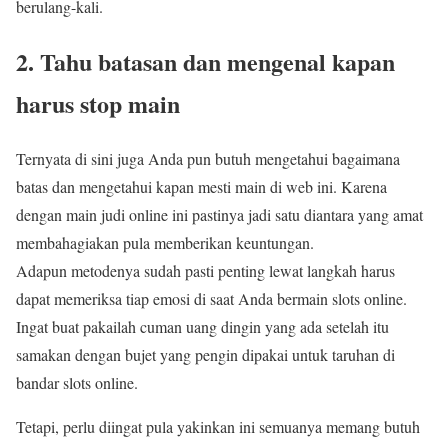
berulang-kali.
2. Tahu batasan dan mengenal kapan
harus stop main
Ternyata di sini juga Anda pun butuh mengetahui bagaimana
batas dan mengetahui kapan mesti main di web ini. Karena
dengan main judi online ini pastinya jadi satu diantara yang amat
membahagiakan pula memberikan keuntungan.
Adapun metodenya sudah pasti penting lewat langkah harus
dapat memeriksa tiap emosi di saat Anda bermain slots online.
Ingat buat pakailah cuman uang dingin yang ada setelah itu
samakan dengan bujet yang pengin dipakai untuk taruhan di
bandar slots online.
Tetapi, perlu diingat pula yakinkan ini semuanya memang butuh