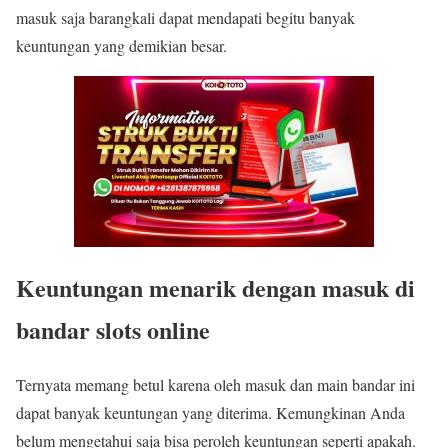
masuk saja barangkali dapat mendapati begitu banyak
keuntungan yang demikian besar.
Keuntungan menarik dengan masuk di
bandar slots online
Ternyata memang betul karena oleh masuk dan main bandar ini
dapat banyak keuntungan yang diterima. Kemungkinan Anda
belum mengetahui saja bisa peroleh keuntungan seperti apakah.