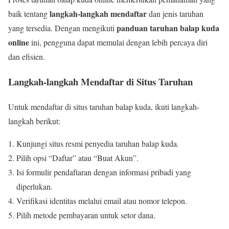
langkah-langkah mendaftar
baik tentang
dan jenis taruhan
panduan taruhan balap kuda
yang tersedia. Dengan mengikuti
online
ini, pengguna dapat memulai dengan lebih percaya diri
dan efisien.
Langkah-langkah Mendaftar di Situs Taruhan
Untuk mendaftar di situs taruhan balap kuda, ikuti langkah-
langkah berikut:
Kunjungi situs resmi penyedia taruhan balap kuda.
Pilih opsi “Daftar” atau “Buat Akun”.
Isi formulir pendaftaran dengan informasi pribadi yang
diperlukan.
Verifikasi identitas melalui email atau nomor telepon.
Pilih metode pembayaran untuk setor dana.