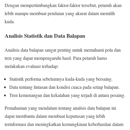
Dengan mempertimbangkan faktor-faktor tersebut, petaruh akan
lebih mampu membuat penilaian yang akurat dalam memilih
kuda.
Analisis Statistik dan Data Balapan
Analisis data balapan sangat penting untuk memahami pola dan
tren yang dapat mempengaruhi hasil. Para petaruh harus
melakukan evaluasi terhadap:
Statistik performa sebelumnya kuda-kuda yang bersaing.
Data tentang lintasan dan kondisi cuaca pada setiap balapan.
Tren kemenangan dan kekalahan yang terjadi di antara pesaing.
Pemahaman yang mendalam tentang analisis data balapan ini
dapat membantu dalam membuat keputusan yang lebih
terinformasi dan meningkatkan kemungkinan keberhasilan dalam