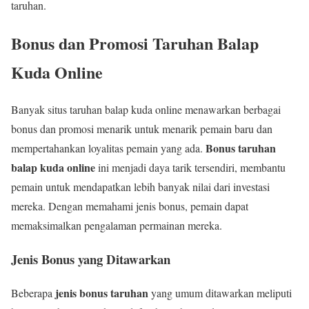
taruhan.
Bonus dan Promosi Taruhan Balap
Kuda Online
Banyak situs taruhan balap kuda online menawarkan berbagai
bonus dan promosi menarik untuk menarik pemain baru dan
Bonus taruhan
mempertahankan loyalitas pemain yang ada.
balap kuda online
ini menjadi daya tarik tersendiri, membantu
pemain untuk mendapatkan lebih banyak nilai dari investasi
mereka. Dengan memahami jenis bonus, pemain dapat
memaksimalkan pengalaman permainan mereka.
Jenis Bonus yang Ditawarkan
jenis bonus taruhan
Beberapa
yang umum ditawarkan meliputi