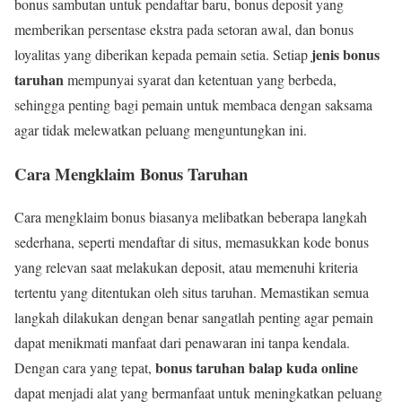
bonus sambutan untuk pendaftar baru, bonus deposit yang
memberikan persentase ekstra pada setoran awal, dan bonus
jenis bonus
loyalitas yang diberikan kepada pemain setia. Setiap
taruhan
mempunyai syarat dan ketentuan yang berbeda,
sehingga penting bagi pemain untuk membaca dengan saksama
agar tidak melewatkan peluang menguntungkan ini.
Cara Mengklaim Bonus Taruhan
Cara mengklaim bonus biasanya melibatkan beberapa langkah
sederhana, seperti mendaftar di situs, memasukkan kode bonus
yang relevan saat melakukan deposit, atau memenuhi kriteria
tertentu yang ditentukan oleh situs taruhan. Memastikan semua
langkah dilakukan dengan benar sangatlah penting agar pemain
dapat menikmati manfaat dari penawaran ini tanpa kendala.
bonus taruhan balap kuda online
Dengan cara yang tepat,
dapat menjadi alat yang bermanfaat untuk meningkatkan peluang