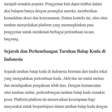
menjadi semakin populer. Penggemar kini dapat terlibat dalam
aksi balapan hanya dengan perangkat mereka, memberikan
kemudahan akses dan kenyamanan. Dalam konteks ini, situs-situs
taruhan menyediakan platform yang memungkinkan para
penggemar untuk menikmati berbagai perlombaan secara
langsung.
Sejarah dan Perkembangan Taruhan Balap Kuda di
Indonesia
Sejarah taruhan balap kuda di Indonesia bermula dari tradisi lokal
yang mengadakan perlombaan kuda. Aktivitas ini mulai meluas
dan mendapatkan pengakuan lebih luas. Dengan kemunculan
situs taruhan online, perkembangan taruhan balap kuda semakin
pesat. Platform-platform ini menawarkan kesempatan bagi
masyarakat untuk berpartisipasi dalam taruhan balap kuda dengan