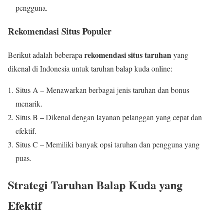
pengguna.
Rekomendasi Situs Populer
rekomendasi situs taruhan
Berikut adalah beberapa
yang
dikenal di Indonesia untuk taruhan balap kuda online:
Situs A – Menawarkan berbagai jenis taruhan dan bonus
menarik.
Situs B – Dikenal dengan layanan pelanggan yang cepat dan
efektif.
Situs C – Memiliki banyak opsi taruhan dan pengguna yang
puas.
Strategi Taruhan Balap Kuda yang
Efektif