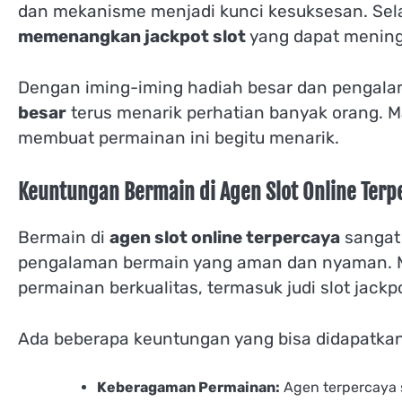
dan mekanisme menjadi kunci kesuksesan. Sela
memenangkan jackpot slot
yang dapat mening
Dengan iming-iming hadiah besar dan penga
besar
terus menarik perhatian banyak orang. Ma
membuat permainan ini begitu menarik.
Keuntungan Bermain di Agen Slot Online Terp
Bermain di
agen slot online terpercaya
sangat 
pengalaman bermain yang aman dan nyaman. 
permainan berkualitas, termasuk judi slot jack
Ada beberapa keuntungan yang bisa didapatkan
Keberagaman Permainan:
Agen terpercaya s