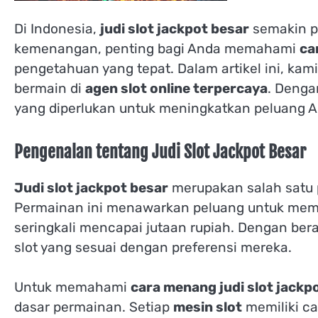
Di Indonesia,
judi slot jackpot besar
semakin po
kemenangan, penting bagi Anda memahami
ca
pengetahuan yang tepat. Dalam artikel ini, ka
bermain di
agen slot online terpercaya
. Denga
yang diperlukan untuk meningkatkan peluang 
Pengenalan tentang Judi Slot Jackpot Besar
Judi slot jackpot besar
merupakan salah satu p
Permainan ini menawarkan peluang untuk mem
seringkali mencapai jutaan rupiah. Dengan be
slot yang sesuai dengan preferensi mereka.
Untuk memahami
cara menang judi slot jackp
dasar permainan. Setiap
mesin slot
memiliki ca