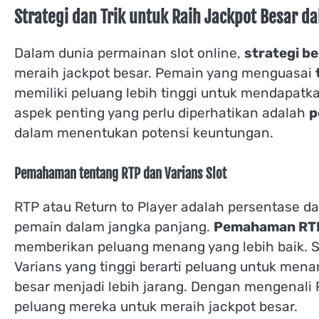
Strategi dan Trik untuk Raih Jackpot Besar d
Dalam dunia permainan slot online,
strategi be
meraih jackpot besar. Pemain yang menguasai
memiliki peluang lebih tinggi untuk mendapatk
aspek penting yang perlu diperhatikan adalah
p
dalam menentukan potensi keuntungan.
Pemahaman tentang RTP dan Varians Slot
RTP atau Return to Player adalah persentase da
pemain dalam jangka panjang.
Pemahaman RT
memberikan peluang menang yang lebih baik. Se
Varians yang tinggi berarti peluang untuk men
besar menjadi lebih jarang. Dengan mengenali
peluang mereka untuk meraih jackpot besar.