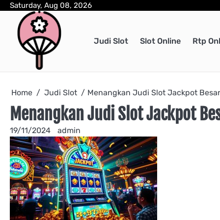
Skip
Saturday, Aug 08, 2026
to
content
Judi Slot
Slot Online
Rtp Onl
Home
Judi Slot
Menangkan Judi Slot Jackpot Besar
Menangkan Judi Slot Jackpot Bes
19/11/2024
admin