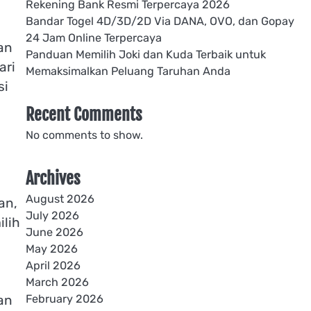
Rekening Bank Resmi Terpercaya 2026
Bandar Togel 4D/3D/2D Via DANA, OVO, dan Gopay
24 Jam Online Terpercaya
an
Panduan Memilih Joki dan Kuda Terbaik untuk
ari
Memaksimalkan Peluang Taruhan Anda
si
Recent Comments
No comments to show.
Archives
August 2026
an,
July 2026
ilih
June 2026
May 2026
April 2026
March 2026
February 2026
an