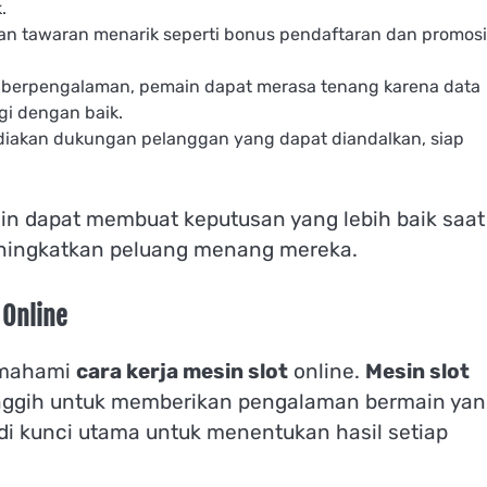
.
 tawaran menarik seperti bonus pendaftaran dan promosi
berpengalaman, pemain dapat merasa tenang karena data
ngi dengan baik.
iakan dukungan pelanggan yang dapat diandalkan, siap
 dapat membuat keputusan yang lebih baik saat
ingkatkan peluang menang mereka.
 Online
emahami
cara kerja mesin slot
online.
Mesin slot
nggih untuk memberikan pengalaman bermain yan
di kunci utama untuk menentukan hasil setiap