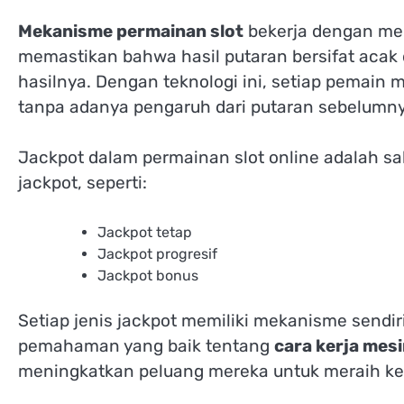
Mekanisme permainan slot
bekerja dengan m
memastikan bahwa hasil putaran bersifat acak 
hasilnya. Dengan teknologi ini, setiap pema
tanpa adanya pengaruh dari putaran sebelumny
Jackpot dalam permainan slot online adalah sal
jackpot, seperti:
Jackpot tetap
Jackpot progresif
Jackpot bonus
Setiap jenis jackpot memiliki mekanisme sendi
pemahaman yang baik tentang
cara kerja mesi
meningkatkan peluang mereka untuk meraih k