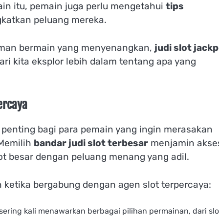
in itu, pemain juga perlu mengetahui
tips
katkan peluang mereka.
laman bermain yang menyenangkan,
judi slot jack
ri kita eksplor lebih dalam tentang apa yang
ercaya
penting bagi para pemain yang ingin merasakan
Memilih
bandar judi slot terbesar
menjamin akse
pot besar dengan peluang menang yang adil.
 ketika bergabung dengan agen slot terpercaya:
ering kali menawarkan berbagai pilihan permainan, dari slo