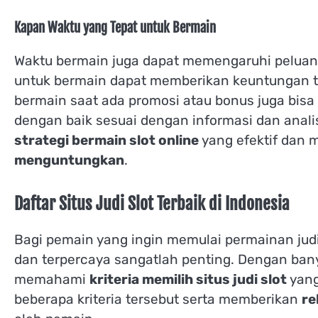
Kapan Waktu yang Tepat untuk Bermain
Waktu bermain juga dapat memengaruhi peluan
untuk bermain dapat memberikan keuntungan t
bermain saat ada promosi atau bonus juga bis
dengan baik sesuai dengan informasi dan ana
strategi bermain slot online
yang efektif dan
menguntungkan
.
Daftar Situs Judi Slot Terbaik di Indonesia
Bagi pemain yang ingin memulai permainan judi 
dan terpercaya sangatlah penting. Dengan bany
memahami
kriteria memilih situs judi slot
yang
beberapa kriteria tersebut serta memberikan
re