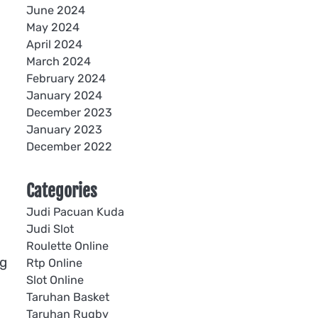
June 2024
May 2024
April 2024
March 2024
February 2024
January 2024
December 2023
January 2023
December 2022
Categories
Judi Pacuan Kuda
Judi Slot
Roulette Online
g
Rtp Online
Slot Online
Taruhan Basket
Taruhan Rugby