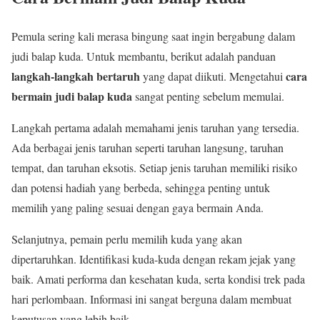
Pemula sering kali merasa bingung saat ingin bergabung dalam
judi balap kuda. Untuk membantu, berikut adalah panduan
langkah-langkah bertaruh
cara
yang dapat diikuti. Mengetahui
bermain judi balap kuda
sangat penting sebelum memulai.
Langkah pertama adalah memahami jenis taruhan yang tersedia.
Ada berbagai jenis taruhan seperti taruhan langsung, taruhan
tempat, dan taruhan eksotis. Setiap jenis taruhan memiliki risiko
dan potensi hadiah yang berbeda, sehingga penting untuk
memilih yang paling sesuai dengan gaya bermain Anda.
Selanjutnya, pemain perlu memilih kuda yang akan
dipertaruhkan. Identifikasi kuda-kuda dengan rekam jejak yang
baik. Amati performa dan kesehatan kuda, serta kondisi trek pada
hari perlombaan. Informasi ini sangat berguna dalam membuat
keputusan yang lebih baik.