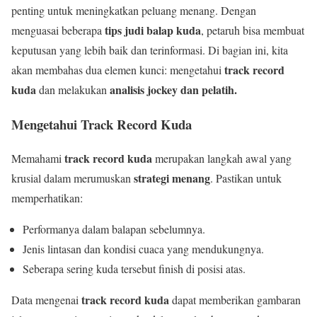
penting untuk meningkatkan peluang menang. Dengan
tips judi balap kuda
menguasai beberapa
, petaruh bisa membuat
keputusan yang lebih baik dan terinformasi. Di bagian ini, kita
track record
akan membahas dua elemen kunci: mengetahui
kuda
analisis jockey dan pelatih.
dan melakukan
Mengetahui Track Record Kuda
track record kuda
Memahami
merupakan langkah awal yang
strategi menang
krusial dalam merumuskan
. Pastikan untuk
memperhatikan:
Performanya dalam balapan sebelumnya.
Jenis lintasan dan kondisi cuaca yang mendukungnya.
Seberapa sering kuda tersebut finish di posisi atas.
track record kuda
Data mengenai
dapat memberikan gambaran