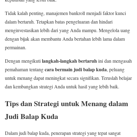
Tidak kalah penting, manajemen bankroll menjadi faktor kunci
dalam bertaruh. Tetapkan batas pengeluaran dan hindari
menginvestasikan lebih dari yang Anda mampu. Mengelola uang
dengan bijak akan membantu Anda bertahan lebih lama dalam
permainan.
langkah-langkah bertaruh
Dengan mengikuti
ini dan mengasah
cara bermain judi balap kuda
pemahaman tentang
, peluang
untuk menang dapat meningkat secara signifikan. Teruslah belajar
dan kembangkan strategi Anda untuk hasil yang lebih baik.
Tips dan Strategi untuk Menang dalam
Judi Balap Kuda
Dalam judi balap kuda, penerapan strategi yang tepat sangat