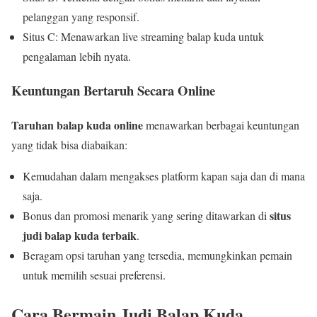
pelanggan yang responsif.
Situs C: Menawarkan live streaming balap kuda untuk
pengalaman lebih nyata.
Keuntungan Bertaruh Secara Online
Taruhan balap kuda online
menawarkan berbagai keuntungan
yang tidak bisa diabaikan:
Kemudahan dalam mengakses platform kapan saja dan di mana
saja.
situs
Bonus dan promosi menarik yang sering ditawarkan di
judi balap kuda terbaik
.
Beragam opsi taruhan yang tersedia, memungkinkan pemain
untuk memilih sesuai preferensi.
Cara Bermain Judi Balap Kuda