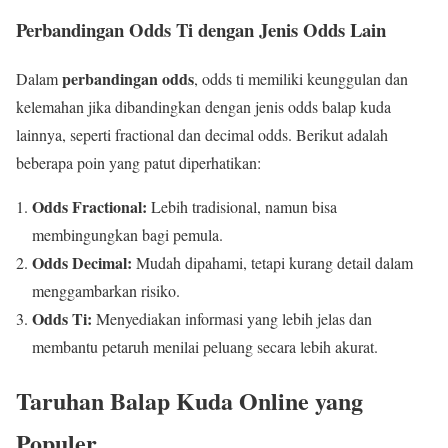
Perbandingan Odds Ti dengan Jenis Odds Lain
perbandingan odds
Dalam
, odds ti memiliki keunggulan dan
kelemahan jika dibandingkan dengan jenis odds balap kuda
lainnya, seperti fractional dan decimal odds. Berikut adalah
beberapa poin yang patut diperhatikan:
Odds Fractional:
Lebih tradisional, namun bisa
membingungkan bagi pemula.
Odds Decimal:
Mudah dipahami, tetapi kurang detail dalam
menggambarkan risiko.
Odds Ti:
Menyediakan informasi yang lebih jelas dan
membantu petaruh menilai peluang secara lebih akurat.
Taruhan Balap Kuda Online yang
Populer