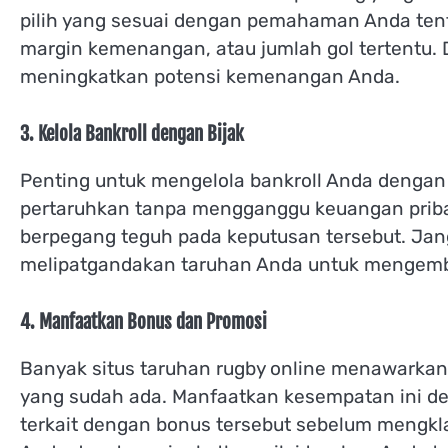
pilih yang sesuai dengan pemahaman Anda tenta
margin kemenangan, atau jumlah gol tertentu.
meningkatkan potensi kemenangan Anda.
3. Kelola Bankroll dengan Bijak
Penting untuk mengelola bankroll Anda dengan 
pertaruhkan tanpa mengganggu keuangan pribad
berpegang teguh pada keputusan tersebut. Jang
melipatgandakan taruhan Anda untuk mengemb
4. Manfaatkan Bonus dan Promosi
Banyak situs taruhan rugby online menawarka
yang sudah ada. Manfaatkan kesempatan ini de
terkait dengan bonus tersebut sebelum mengk