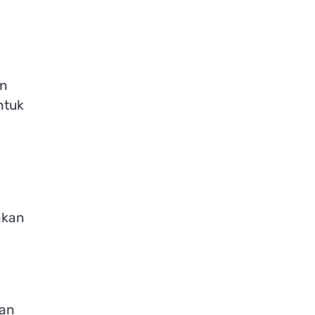
an
ntuk
akan
dan