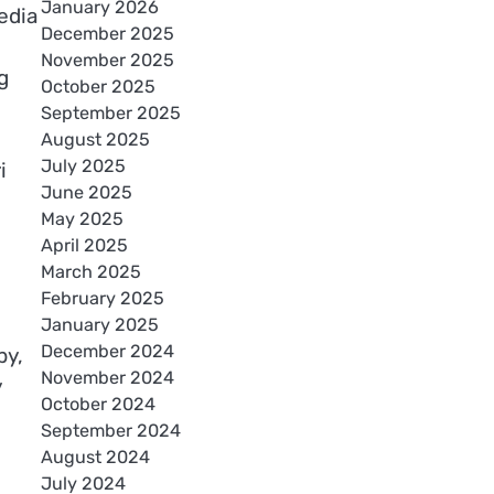
January 2026
edia
December 2025
November 2025
g
October 2025
September 2025
August 2025
July 2025
i
June 2025
May 2025
April 2025
March 2025
February 2025
January 2025
December 2024
by,
November 2024
y
October 2024
September 2024
August 2024
July 2024