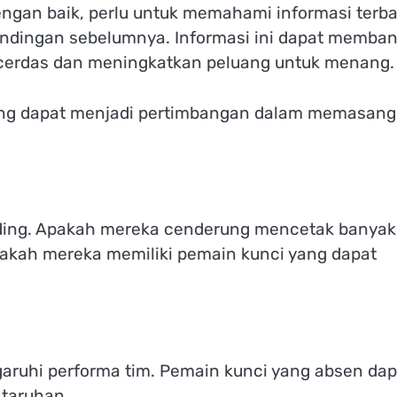
ngan baik, perlu untuk memahami informasi terba
rtandingan sebelumnya. Informasi ini dapat memba
cerdas dan meningkatkan peluang untuk menang.
 yang dapat menjadi pertimbangan dalam memasang
ding. Apakah mereka cenderung mencetak banyak 
pakah mereka memiliki pemain kunci yang dapat
ruhi performa tim. Pemain kunci yang absen dap
taruhan.