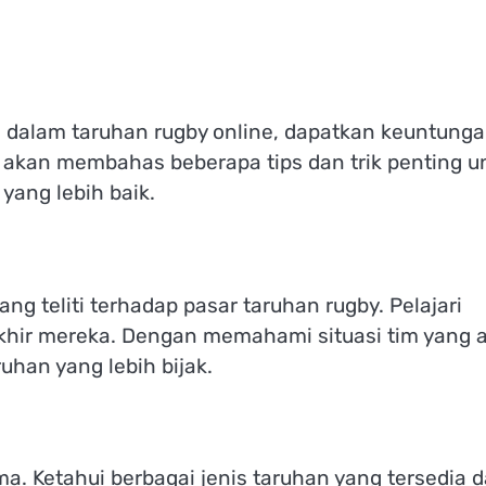
 dalam taruhan rugby online, dapatkan keuntung
kami akan membahas beberapa tips dan trik penting u
ang lebih baik.
g teliti terhadap pasar taruhan rugby. Pelajari
rakhir mereka. Dengan memahami situasi tim yang 
han yang lebih bijak.
a. Ketahui berbagai jenis taruhan yang tersedia 