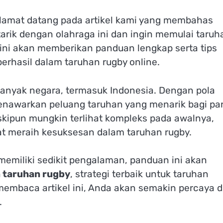
lamat datang pada artikel kami yang membahas
rtarik dengan olahraga ini dan ingin memulai taruh
l ini akan memberikan panduan lengkap serta tips
hasil dalam taruhan rugby online.
banyak negara, termasuk Indonesia. Dengan pola
menawarkan peluang taruhan yang menarik bagi pa
kipun mungkin terlihat kompleks pada awalnya,
t meraih kesuksesan dalam taruhan rugby.
emiliki sedikit pengalaman, panduan ini akan
 taruhan rugby
, strategi terbaik untuk taruhan
embaca artikel ini, Anda akan semakin percaya di
.