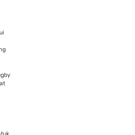
ui
ng
ugby
at
ntuk