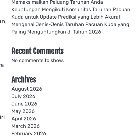
Memaksimalkan Peluang Taruhan Anda
Keuntungan Mengikuti Komunitas Taruhan Pacuan
Kuda untuk Update Prediksi yang Lebih Akurat
an,
Mengenal Jenis-Jenis Taruhan Pacuan Kuda yang
Paling Menguntungkan di Tahun 2026
Recent Comments
No comments to show.
ra
Archives
August 2026
July 2026
June 2026
May 2026
ri
April 2026
March 2026
February 2026