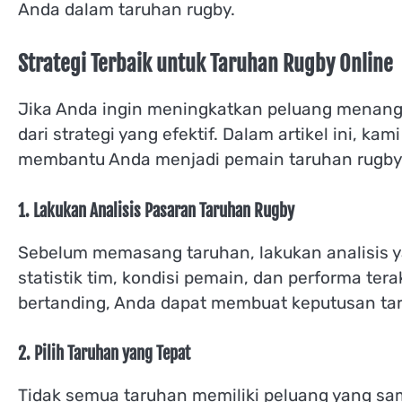
Anda dalam taruhan rugby.
Strategi Terbaik untuk Taruhan Rugby Online
Jika Anda ingin meningkatkan peluang menang
dari strategi yang efektif. Dalam artikel ini, 
membantu Anda menjadi pemain taruhan rugby y
1. Lakukan Analisis Pasaran Taruhan Rugby
Sebelum memasang taruhan, lakukan analisis yan
statistik tim, kondisi pemain, dan performa te
bertanding, Anda dapat membuat keputusan taru
2. Pilih Taruhan yang Tepat
Tidak semua taruhan memiliki peluang yang sam