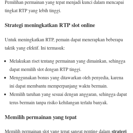
Pemilihan permainan yang tepat menjadi kunci dalam mencapai
tingkat RTP yang lebih tinggi.
Strategi meningkatkan RTP slot online
Untuk meningkatkan RTP, pemain dapat menerapkan beberapa
taktik yang efektif. Ini termasuk:
Melakukan riset tentang permainan yang dimainkan, sehingga
dapat memilih slot dengan RTP tinggi.
Menggunakan bonus yang ditawarkan oleh penyedia, karena
ini dapat membantu memperpanjang waktu bermain.
Memilih taruhan yang sesuai dengan anggaran, sehingga dapat
terus bermain tanpa risiko kehilangan terlalu banyak.
Memilih permainan yang tepat
strategi
Memilih permainan slot yang tepat sangat penting dalam