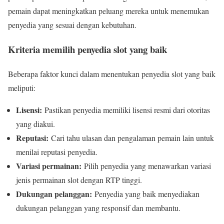
pemain dapat meningkatkan peluang mereka untuk menemukan
penyedia yang sesuai dengan kebutuhan.
Kriteria memilih penyedia slot yang baik
Beberapa faktor kunci dalam menentukan penyedia slot yang baik
meliputi:
Lisensi:
Pastikan penyedia memiliki lisensi resmi dari otoritas
yang diakui.
Reputasi:
Cari tahu ulasan dan pengalaman pemain lain untuk
menilai reputasi penyedia.
Variasi permainan:
Pilih penyedia yang menawarkan variasi
jenis permainan slot dengan RTP tinggi.
Dukungan pelanggan:
Penyedia yang baik menyediakan
dukungan pelanggan yang responsif dan membantu.