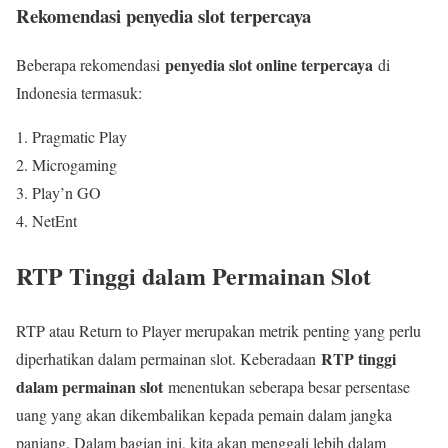
Rekomendasi penyedia slot terpercaya
penyedia slot online terpercaya
Beberapa rekomendasi
di
Indonesia termasuk:
Pragmatic Play
Microgaming
Play’n GO
NetEnt
RTP Tinggi dalam Permainan Slot
RTP atau Return to Player merupakan metrik penting yang perlu
RTP tinggi
diperhatikan dalam permainan slot. Keberadaan
dalam permainan slot
menentukan seberapa besar persentase
uang yang akan dikembalikan kepada pemain dalam jangka
panjang. Dalam bagian ini, kita akan menggali lebih dalam