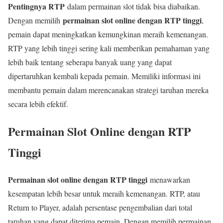
Pentingnya RTP
dalam permainan slot tidak bisa diabaikan.
permainan slot online dengan RTP tinggi
Dengan memilih
,
pemain dapat meningkatkan kemungkinan meraih kemenangan.
RTP yang lebih tinggi sering kali memberikan pemahaman yang
lebih baik tentang seberapa banyak uang yang dapat
dipertaruhkan kembali kepada pemain. Memiliki informasi ini
membantu pemain dalam merencanakan strategi taruhan mereka
secara lebih efektif.
Permainan Slot Online dengan RTP
Tinggi
Permainan slot online dengan RTP tinggi
menawarkan
kesempatan lebih besar untuk meraih kemenangan. RTP, atau
Return to Player, adalah persentase pengembalian dari total
taruhan yang dapat diterima pemain. Dengan memilih permainan