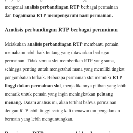
analisis perbandingan RTP
mengenai
berbagai permainan
bagaimana RTP mempengaruhi hasil permainan.
dan
Analisis perbandingan RTP berbagai permainan
analisis perbandingan RTP
Melakukan
membantu pemain
memahami lebih baik tentang yang ditawarkan berbagai
permainan. Tidak semua slot memberikan RTP yang sama,
sehingga penting untuk mengetahui mana yang memiliki tingkat
RTP
pengembalian terbaik. Beberapa permainan slot memiliki
tinggi dalam permainan slot
, menjadikannya pilihan yang lebih
peluang
menarik untuk pemain yang ingin meningkatkan
menang.
Dalam analisis ini, akan terlihat bahwa permainan
dengan RTP lebih tinggi sering kali menawarkan pengalaman
bermain yang lebih menguntungkan.