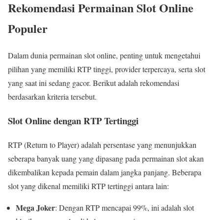
Rekomendasi Permainan Slot Online
Populer
Dalam dunia permainan slot online, penting untuk mengetahui
pilihan yang memiliki RTP tinggi, provider terpercaya, serta slot
yang saat ini sedang gacor. Berikut adalah rekomendasi
berdasarkan kriteria tersebut.
Slot Online dengan RTP Tertinggi
RTP (Return to Player) adalah persentase yang menunjukkan
seberapa banyak uang yang dipasang pada permainan slot akan
dikembalikan kepada pemain dalam jangka panjang. Beberapa
slot yang dikenal memiliki RTP tertinggi antara lain:
Mega Joker
: Dengan RTP mencapai 99%, ini adalah slot