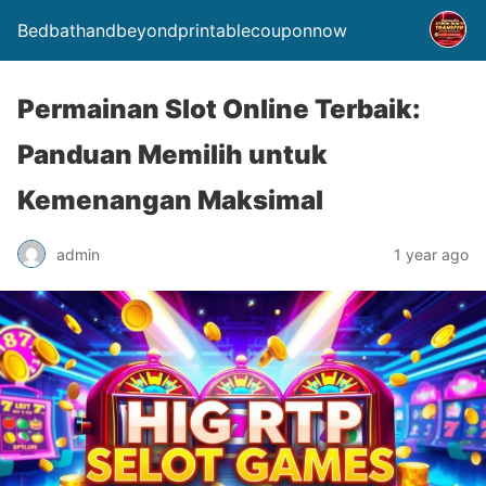
Bedbathandbeyondprintablecouponnow
Permainan Slot Online Terbaik:
Panduan Memilih untuk
Kemenangan Maksimal
admin
1 year ago