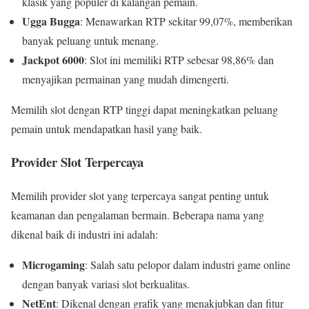
klasik yang populer di kalangan pemain.
Ugga Bugga
: Menawarkan RTP sekitar 99,07%, memberikan
banyak peluang untuk menang.
Jackpot 6000
: Slot ini memiliki RTP sebesar 98,86% dan
menyajikan permainan yang mudah dimengerti.
Memilih slot dengan RTP tinggi dapat meningkatkan peluang
pemain untuk mendapatkan hasil yang baik.
Provider Slot Terpercaya
Memilih provider slot yang terpercaya sangat penting untuk
keamanan dan pengalaman bermain. Beberapa nama yang
dikenal baik di industri ini adalah:
Microgaming
: Salah satu pelopor dalam industri game online
dengan banyak variasi slot berkualitas.
NetEnt
: Dikenal dengan grafik yang menakjubkan dan fitur