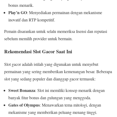
bonus menarik.
Play’n GO
: Menyediakan permainan dengan mekanisme
inovatif dan RTP kompetitif.
Pemain disarankan untuk selalu memeriksa lisensi dan reputasi
sebelum memilih provider untuk bermain.
Rekomendasi Slot Gacor Saat Ini
Slot gacor adalah istilah yang digunakan untuk menyebut
permainan yang sering memberikan kemenangan besar. Beberapa
slot yang sedang populer dan dianggap gacor termasuk:
Sweet Bonanza
: Slot ini memiliki konsep menarik dengan
banyak fitur bonus dan gulungan yang menggoda.
Gates of Olympus
: Menawarkan tema mitologi, dengan
mekanisme yang memberikan peluang menang tinggi.