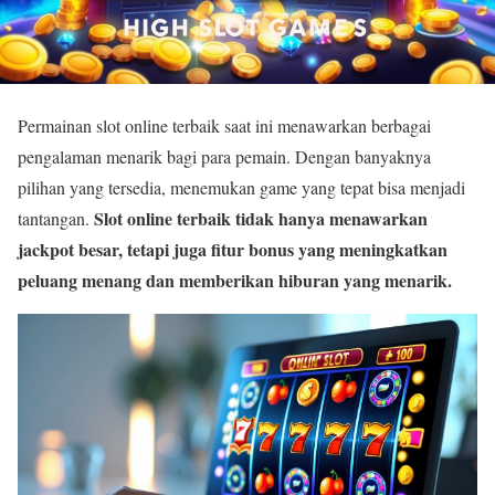
Permainan slot online terbaik saat ini menawarkan berbagai
pengalaman menarik bagi para pemain. Dengan banyaknya
pilihan yang tersedia, menemukan game yang tepat bisa menjadi
Slot online terbaik tidak hanya menawarkan
tantangan.
jackpot besar, tetapi juga fitur bonus yang meningkatkan
peluang menang dan memberikan hiburan yang menarik.