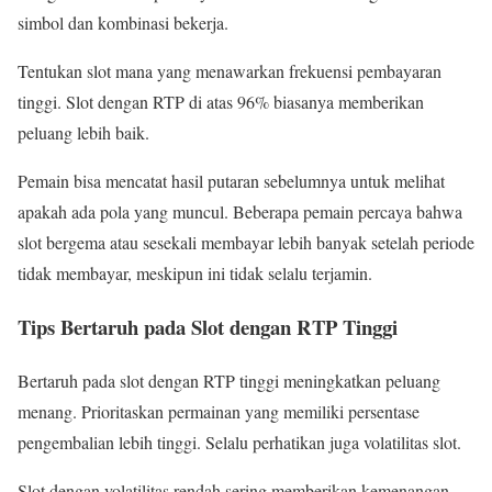
simbol dan kombinasi bekerja.
Tentukan slot mana yang menawarkan frekuensi pembayaran
tinggi. Slot dengan RTP di atas 96% biasanya memberikan
peluang lebih baik.
Pemain bisa mencatat hasil putaran sebelumnya untuk melihat
apakah ada pola yang muncul. Beberapa pemain percaya bahwa
slot bergema atau sesekali membayar lebih banyak setelah periode
tidak membayar, meskipun ini tidak selalu terjamin.
Tips Bertaruh pada Slot dengan RTP Tinggi
Bertaruh pada slot dengan RTP tinggi meningkatkan peluang
menang. Prioritaskan permainan yang memiliki persentase
pengembalian lebih tinggi. Selalu perhatikan juga volatilitas slot.
Slot dengan volatilitas rendah sering memberikan kemenangan