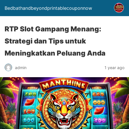
Bedbathandbeyondprintablecouponnow
RTP Slot Gampang Menang:
Strategi dan Tips untuk
Meningkatkan Peluang Anda
admin
1 year ago