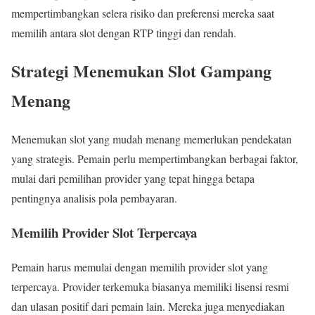
mempertimbangkan selera risiko dan preferensi mereka saat
memilih antara slot dengan RTP tinggi dan rendah.
Strategi Menemukan Slot Gampang
Menang
Menemukan slot yang mudah menang memerlukan pendekatan
yang strategis. Pemain perlu mempertimbangkan berbagai faktor,
mulai dari pemilihan provider yang tepat hingga betapa
pentingnya analisis pola pembayaran.
Memilih Provider Slot Terpercaya
Pemain harus memulai dengan memilih provider slot yang
terpercaya. Provider terkemuka biasanya memiliki lisensi resmi
dan ulasan positif dari pemain lain. Mereka juga menyediakan