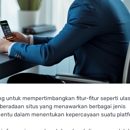
g untuk mempertimbangkan fitur-fitur seperti ula
eberadaan situs yang menawarkan berbagai jenis
nentu dalam menentukan kepercayaan suatu platf