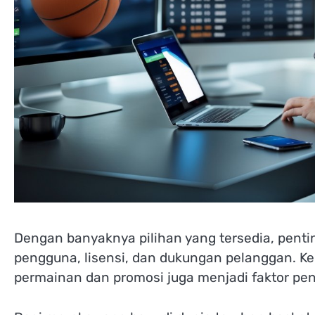
Dengan banyaknya pilihan yang tersedia, pentin
pengguna, lisensi, dan dukungan pelanggan. K
permainan dan promosi juga menjadi faktor pe