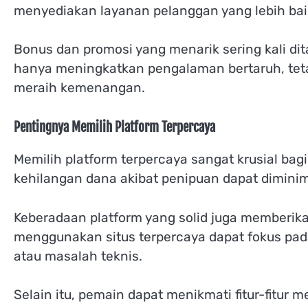
menyediakan layanan pelanggan yang lebih bai
Bonus dan promosi yang menarik sering kali dita
hanya meningkatkan pengalaman bertaruh, teta
meraih kemenangan.
Pentingnya Memilih Platform Terpercaya
Memilih platform terpercaya sangat krusial bagi
kehilangan dana akibat penipuan dapat diminima
Keberadaan platform yang solid juga memberik
menggunakan situs terpercaya dapat fokus pad
atau masalah teknis.
Selain itu, pemain dapat menikmati fitur-fitur m