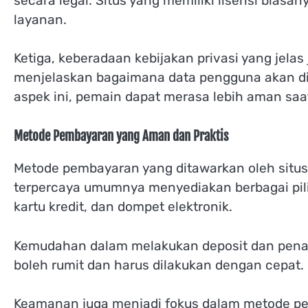
secara legal. Situs yang memiliki lisensi bias
layanan.
Ketiga, keberadaan kebijakan privasi yang jelas 
menjelaskan bagaimana data pengguna akan di
aspek ini, pemain dapat merasa lebih aman saat
Metode Pembayaran yang Aman dan Praktis
Metode pembayaran yang ditawarkan oleh situs j
terpercaya umumnya menyediakan berbagai pil
kartu kredit, dan dompet elektronik.
Kemudahan dalam melakukan deposit dan penar
boleh rumit dan harus dilakukan dengan cepat.
Keamanan juga menjadi fokus dalam metode p