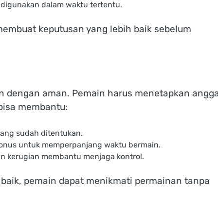
s digunakan dalam waktu tertentu.
membuat keputusan yang lebih baik sebelum
ain dengan aman. Pemain harus menetapkan angg
 bisa membantu:
yang sudah ditentukan.
bonus untuk memperpanjang waktu bermain.
n kerugian membantu menjaga kontrol.
baik, pemain dapat menikmati permainan tanpa