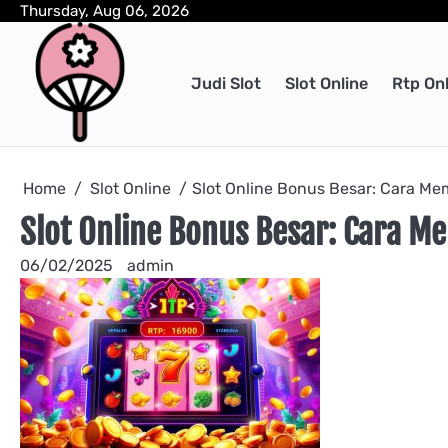
Skip
Thursday, Aug 06, 2026
to
content
Judi Slot
Slot Online
Rtp Onl
Home
Slot Online
Slot Online Bonus Besar: Cara M
Slot Online Bonus Besar: Cara 
06/02/2025
admin