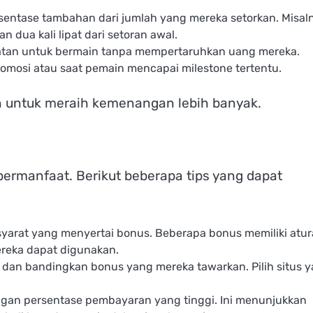
sentase tambahan dari jumlah yang mereka setorkan. Misal
dua kali lipat dari setoran awal.
atan untuk bermain tanpa mempertaruhkan uang mereka.
promosi atau saat pemain mencapai milestone tertentu.
 untuk meraih kemenangan lebih banyak.
bermanfaat. Berikut beberapa tips yang dapat
 syarat yang menyertai bonus. Beberapa bonus memiliki atu
reka dapat digunakan.
ot dan bandingkan bonus yang mereka tawarkan. Pilih situs 
dengan persentase pembayaran yang tinggi. Ini menunjukkan