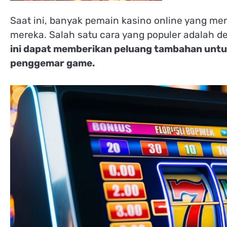
Saat ini, banyak pemain kasino online yang m
mereka. Salah satu cara yang populer adalah 
ini dapat memberikan peluang tambahan untu
penggemar game.