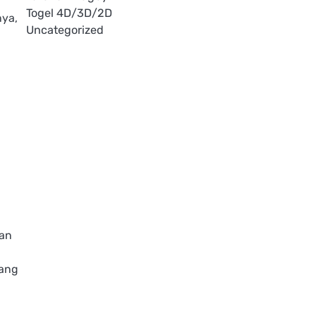
Togel 4D/3D/2D
nya,
Uncategorized
ran
yang