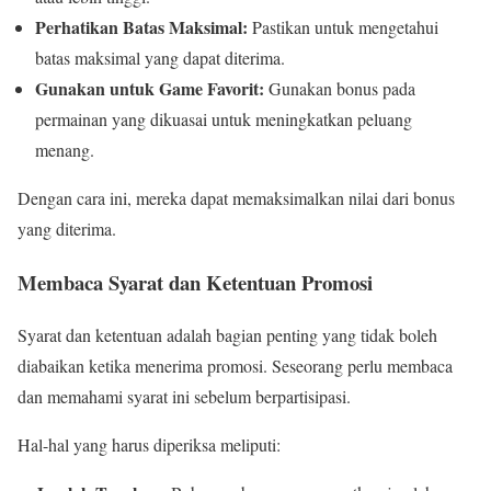
Perhatikan Batas Maksimal:
Pastikan untuk mengetahui
batas maksimal yang dapat diterima.
Gunakan untuk Game Favorit:
Gunakan bonus pada
permainan yang dikuasai untuk meningkatkan peluang
menang.
Dengan cara ini, mereka dapat memaksimalkan nilai dari bonus
yang diterima.
Membaca Syarat dan Ketentuan Promosi
Syarat dan ketentuan adalah bagian penting yang tidak boleh
diabaikan ketika menerima promosi. Seseorang perlu membaca
dan memahami syarat ini sebelum berpartisipasi.
Hal-hal yang harus diperiksa meliputi: