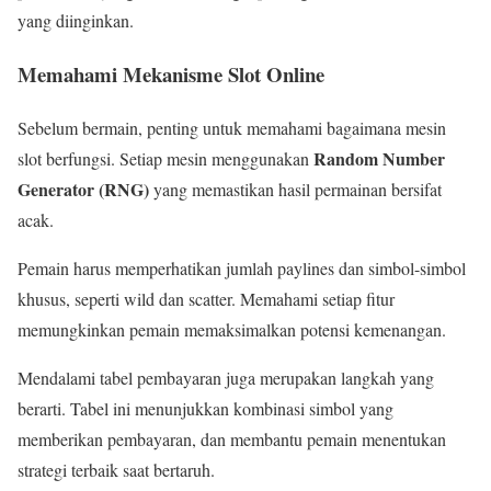
yang diinginkan.
Memahami Mekanisme Slot Online
Sebelum bermain, penting untuk memahami bagaimana mesin
Random Number
slot berfungsi. Setiap mesin menggunakan
Generator (RNG)
yang memastikan hasil permainan bersifat
acak.
Pemain harus memperhatikan jumlah paylines dan simbol-simbol
khusus, seperti wild dan scatter. Memahami setiap fitur
memungkinkan pemain memaksimalkan potensi kemenangan.
Mendalami tabel pembayaran juga merupakan langkah yang
berarti. Tabel ini menunjukkan kombinasi simbol yang
memberikan pembayaran, dan membantu pemain menentukan
strategi terbaik saat bertaruh.