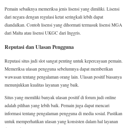
Pemain sebaiknya memeriksa jenis lisensi yang dimiliki. Lisensi
dari negara dengan regulasi ketat seringkali lebih dapat
diandalkan. Contoh lisensi yang dihormati termasuk lisensi MGA
dari Malta atau lisensi UKGC dari Inggris.
Reputasi dan Ulasan Pengguna
Reputasi situs judi slot sangat penting untuk kepercayaan pemain.
Memeriksa ulasan pengguna sebelumnya dapat memberikan
wawasan tentang pengalaman orang lain. Ulasan positif biasanya
menunjukkan kualitas layanan yang baik.
Situs yang memiliki banyak ulasan positif di forum judi online
adalah pilihan yang lebih baik. Pemain juga dapat mencari
informasi tentang pengalaman pengguna di media sosial. Pastikan
untuk memperhatikan ulasan yang konsisten dalam hal layanan