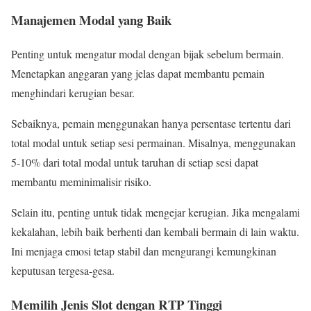
Manajemen Modal yang Baik
Penting untuk mengatur modal dengan bijak sebelum bermain.
Menetapkan anggaran yang jelas dapat membantu pemain
menghindari kerugian besar.
Sebaiknya, pemain menggunakan hanya persentase tertentu dari
total modal untuk setiap sesi permainan. Misalnya, menggunakan
5-10% dari total modal untuk taruhan di setiap sesi dapat
membantu meminimalisir risiko.
Selain itu, penting untuk tidak mengejar kerugian. Jika mengalami
kekalahan, lebih baik berhenti dan kembali bermain di lain waktu.
Ini menjaga emosi tetap stabil dan mengurangi kemungkinan
keputusan tergesa-gesa.
Memilih Jenis Slot dengan RTP Tinggi