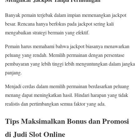
Banyak pemain terjebak dalam impian memenangkan jackpot
besar. Rencana hanya berfokus pada jackpot sering kali
mengabaikan strategi bermain yang efektif.
Pemain harus memahami bahwa jackpot biasanya menawarkan
peluang yang rendah. Memilih permainan dengan persentase
pembayaran yang lebih tinggi lebih menguntungkan dalam jangka
panjang.
Menjadi cerdas dalam memilih permainan berdasarkan peluang
menang dapat meningkatkan hasil. Hindari harapan yang tidak
realistis dan pertimbangkan semua faktor yang ada.
Tips Maksimalkan Bonus dan Promosi
di Judi Slot Online