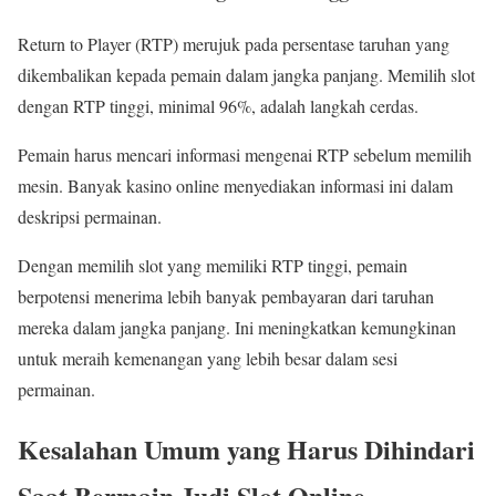
Return to Player (RTP) merujuk pada persentase taruhan yang
dikembalikan kepada pemain dalam jangka panjang. Memilih slot
dengan RTP tinggi, minimal 96%, adalah langkah cerdas.
Pemain harus mencari informasi mengenai RTP sebelum memilih
mesin. Banyak kasino online menyediakan informasi ini dalam
deskripsi permainan.
Dengan memilih slot yang memiliki RTP tinggi, pemain
berpotensi menerima lebih banyak pembayaran dari taruhan
mereka dalam jangka panjang. Ini meningkatkan kemungkinan
untuk meraih kemenangan yang lebih besar dalam sesi
permainan.
Kesalahan Umum yang Harus Dihindari
Saat Bermain Judi Slot Online