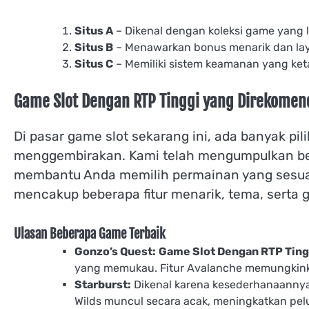
Situs A
– Dikenal dengan koleksi game yang l
Situs B
– Menawarkan bonus menarik dan lay
Situs C
– Memiliki sistem keamanan yang ke
Game Slot Dengan RTP Tinggi yang Direkomen
Di pasar game slot sekarang ini, ada banyak p
menggembirakan. Kami telah mengumpulkan b
membantu Anda memilih permainan yang sesua
mencakup beberapa fitur menarik, tema, serta 
Ulasan Beberapa Game Terbaik
Gonzo’s Quest:
Game Slot Dengan RTP Ting
yang memukau. Fitur Avalanche memungkink
Starburst:
Dikenal karena kesederhanaannya,
Wilds muncul secara acak, meningkatkan pe