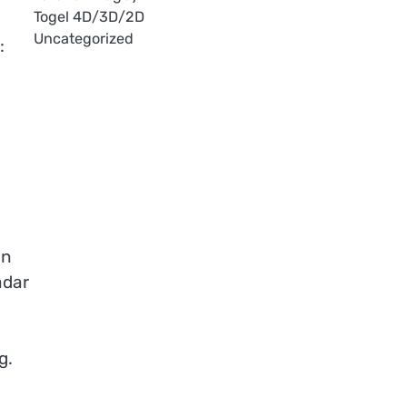
Togel 4D/3D/2D
Uncategorized
:
an
adar
g.