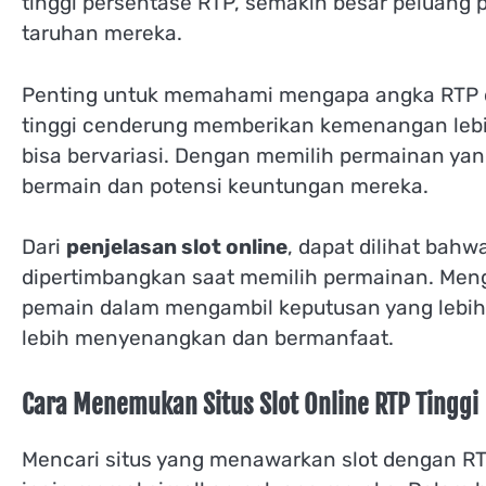
tinggi persentase RTP, semakin besar peluang
taruhan mereka.
Penting untuk memahami mengapa angka RTP d
tinggi cenderung memberikan kemenangan lebi
bisa bervariasi. Dengan memilih permainan ya
bermain dan potensi keuntungan mereka.
Dari
penjelasan slot online
, dapat dilihat bahw
dipertimbangkan saat memilih permainan. Men
pemain dalam mengambil keputusan yang lebih
lebih menyenangkan dan bermanfaat.
Cara Menemukan Situs Slot Online RTP Tinggi
Mencari situs yang menawarkan slot dengan RT