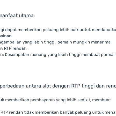
manfaat utama:
ggi dapat memberikan peluang lebih baik untuk mendapatk
mainan.
ngembalian yang lebih tinggi, pemain mungkin menerima
an RTP rendah.
n: Kesempatan menang yang lebih tinggi membuat permai
as perbedaan antara slot dengan RTP tinggi dan ren
tuk memberikan pembayaran yang lebih sedikit, membuat
ot RTP rendah tidak memberikan banyak peluang untuk mena