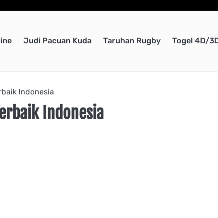
ine
Judi Pacuan Kuda
Taruhan Rugby
Togel 4D/3
rbaik Indonesia
erbaik Indonesia