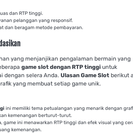
uas dan RTP tinggi.
anan pelanggan yang responsif.
tat dan beragam metode pembayaran.
dasikan
ilihan yang menjanjikan pengalaman bermain yang
eberapa
game slot dengan RTP tinggi
untuk
i dengan selera Anda.
Ulasan Game Slot
berikut 
grafik yang membuat setiap game unik.
gi
ini memiliki tema petualangan yang menarik dengan graf
an kemenangan berturut-turut.
 game ini menawarkan RTP tinggi dan efek visual yang cer
luang kemenangan.