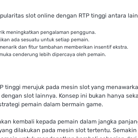
ularitas slot online dengan RTP tinggi antara lain
arik meningkatkan pengalaman pengguna.
kan ada sesuatu untuk setiap pemain.
narik dan fitur tambahan memberikan insentif ekstra.
emuka cenderung lebih dipercaya oleh pemain.
TP tinggi merujuk pada mesin slot yang menawark
n dengan slot lainnya. Konsep ini bukan hanya sek
 strategi pemain dalam bermain game.
 akan kembali kepada pemain dalam jangka panjan
yang dilakukan pada mesin slot tertentu. Semakin