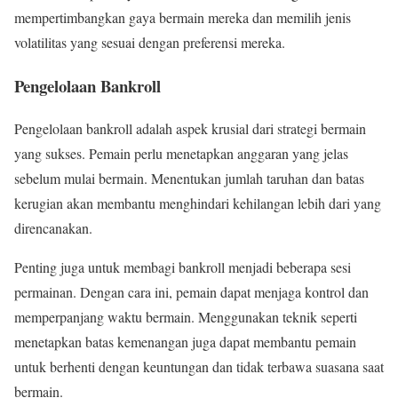
mempertimbangkan gaya bermain mereka dan memilih jenis
volatilitas yang sesuai dengan preferensi mereka.
Pengelolaan Bankroll
Pengelolaan bankroll adalah aspek krusial dari strategi bermain
yang sukses. Pemain perlu menetapkan anggaran yang jelas
sebelum mulai bermain. Menentukan jumlah taruhan dan batas
kerugian akan membantu menghindari kehilangan lebih dari yang
direncanakan.
Penting juga untuk membagi bankroll menjadi beberapa sesi
permainan. Dengan cara ini, pemain dapat menjaga kontrol dan
memperpanjang waktu bermain. Menggunakan teknik seperti
menetapkan batas kemenangan juga dapat membantu pemain
untuk berhenti dengan keuntungan dan tidak terbawa suasana saat
bermain.