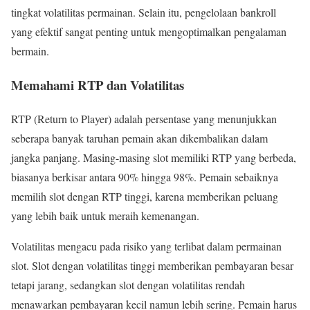
tingkat volatilitas permainan. Selain itu, pengelolaan bankroll
yang efektif sangat penting untuk mengoptimalkan pengalaman
bermain.
Memahami RTP dan Volatilitas
RTP (Return to Player) adalah persentase yang menunjukkan
seberapa banyak taruhan pemain akan dikembalikan dalam
jangka panjang. Masing-masing slot memiliki RTP yang berbeda,
biasanya berkisar antara 90% hingga 98%. Pemain sebaiknya
memilih slot dengan RTP tinggi, karena memberikan peluang
yang lebih baik untuk meraih kemenangan.
Volatilitas mengacu pada risiko yang terlibat dalam permainan
slot. Slot dengan volatilitas tinggi memberikan pembayaran besar
tetapi jarang, sedangkan slot dengan volatilitas rendah
menawarkan pembayaran kecil namun lebih sering. Pemain harus