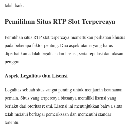
lebih baik.
Pemilihan Situs RTP Slot Terpercaya
Pemilihan situs RTP slot terpercaya memerlukan perhatian khusus
pada beberapa faktor penting. Dua aspek utama yang harus
diperhatikan adalah legalitas dan lisensi, serta reputasi dan ulasan
pengguna.
Aspek Legalitas dan Lisensi
Legalitas sebuah situs sangat penting untuk menjamin keamanan
pemain. Situs yang terpercaya biasanya memiliki lisensi yang
berlaku dari otoritas resmi. Lisensi ini menunjukkan bahwa situs
telah melalui berbagai pemeriksaan dan memenuhi standar
tertentu.